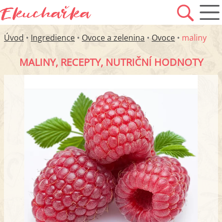
Úvod
•
Ingredience
•
Ovoce a zelenina
•
Ovoce
•
maliny
MALINY, RECEPTY, NUTRIČNÍ HODNOTY