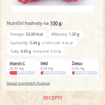
Nutriční hodnoty na
100 g
:
Energie:
52.00 kcal
Bílkoviny:
1.20 g
Sacharidy:
5.44 g
(z toho cukr: 4.42 g)
Tuky:
0.65 g
(nasycené: 0.02 g)
Vitamín C
Měď
Železo
26.20 mg
0.09 mg
0.69 mg
0
29.1%
10.0%
8.6%
Detail nutričních hodnot
RECEPTY