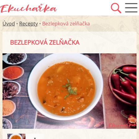
Úvod
•
Recepty
•
Bezlepková zelňačka
BEZLEPKOVÁ ZELŇAČKA