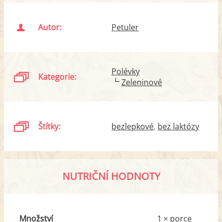
Autor:
Petuler
Polévky
Kategorie:
Zeleninové
Štítky:
bezlepkové
bez laktózy
NUTRIČNÍ HODNOTY
Množství
1 × porce