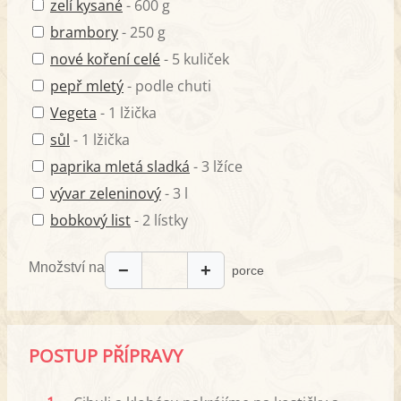
zelí kysané
- 600 g
brambory
- 250 g
nové koření celé
- 5 kuliček
pepř mletý
- podle chuti
Vegeta
- 1 lžička
sůl
- 1 lžička
paprika mletá sladká
- 3 lžíce
vývar zeleninový
- 3 l
bobkový list
- 2 lístky
Množství na
−
+
porce
POSTUP PŘÍPRAVY