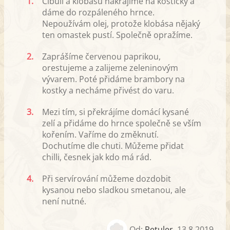
1.
Cibuli a klobásu nakrájíme na kostičky a
dáme do rozpáleného hrnce.
Nepoužívám olej, protože klobása nějaký
ten omastek pustí. Společně opražíme.
2.
Zaprášíme červenou paprikou,
orestujeme a zalijeme zeleninovým
vývarem. Poté přidáme brambory na
kostky a necháme přivést do varu.
3.
Mezi tím, si překrájíme domácí kysané
zelí a přidáme do hrnce společně se vším
kořením. Vaříme do změknutí.
Dochutíme dle chuti. Můžeme přidat
chilli, česnek jak kdo má rád.
4.
Při servírování můžeme dozdobit
kysanou nebo sladkou smetanou, ale
není nutné.
Od:
Petuler
,
13.8.2019