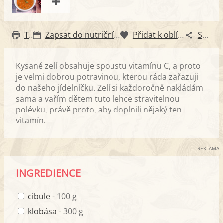
Tisk
Zapsat do nutričního diáře
Přidat k oblíbeným
Sdílet
Kysané zelí obsahuje spoustu vitamínu C, a proto
je velmi dobrou potravinou, kterou ráda zařazuji
do našeho jídelníčku. Zelí si každoročně nakládám
sama a vařím dětem tuto lehce stravitelnou
polévku, právě proto, aby doplnili nějaký ten
vitamín.
REKLAMA
INGREDIENCE
cibule
- 100 g
klobása
- 300 g