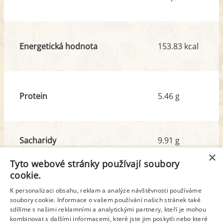
Energetická hodnota
153.83 kcal
Protein
5.46 g
Sacharidy
9.91 g
z toho cukr
4.19 g
×
Tyto webové stránky používají soubory
cookie.
Tuk
9.50 g
K personalizaci obsahu, reklam a analýze návštěvnosti používáme
z toho nas. mastné kyseliny
3.07 g
soubory cookie. Informace o vašem používání našich stránek také
sdílíme s našimi reklamními a analytickými partnery, kteří je mohou
kombinovat s dalšími informacemi, které jste jim poskytli nebo které