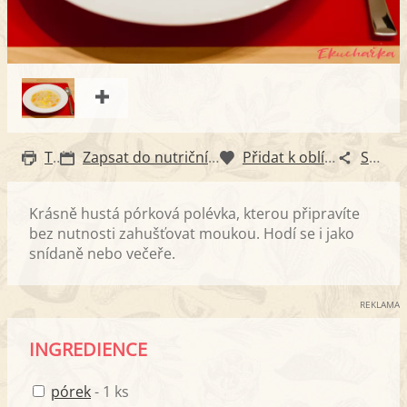
Tisk
Zapsat do nutričního diáře
Přidat k oblíbeným
Sdílet
Krásně hustá pórková polévka, kterou připravíte
bez nutnosti zahušťovat moukou. Hodí se i jako
snídaně nebo večeře.
REKLAMA
INGREDIENCE
pórek
- 1 ks