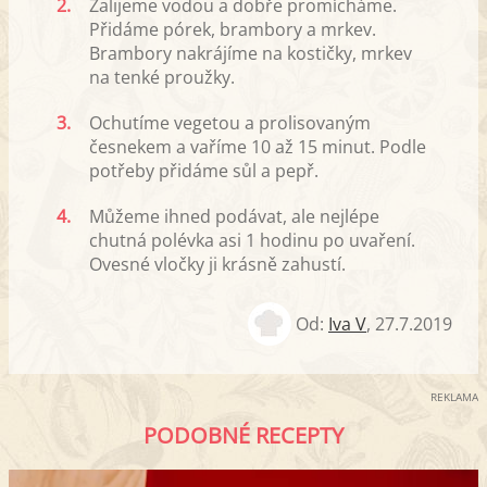
2.
Zalijeme vodou a dobře promícháme.
Přidáme pórek, brambory a mrkev.
Brambory nakrájíme na kostičky, mrkev
na tenké proužky.
3.
Ochutíme vegetou a prolisovaným
česnekem a vaříme 10 až 15 minut. Podle
potřeby přidáme sůl a pepř.
4.
Můžeme ihned podávat, ale nejlépe
chutná polévka asi 1 hodinu po uvaření.
Ovesné vločky ji krásně zahustí.
Od:
Iva V
,
27.7.2019
REKLAMA
PODOBNÉ RECEPTY