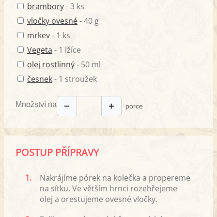
brambory
- 3 ks
vločky ovesné
- 40 g
mrkev
- 1 ks
Vegeta
- 1 lžíce
olej rostlinný
- 50 ml
česnek
- 1 stroužek
Množství na
−
+
porce
POSTUP PŘÍPRAVY
1.
Nakrájíme pórek na kolečka a propereme
na sítku. Ve větším hrnci rozehřejeme
olej a orestujeme ovesné vločky.