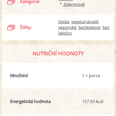
Kategorie:
Zeleninové
česká
vegetariánské
Štítky:
veganské
bezlepkové
bez
laktózy
NUTRIČNÍ HODNOTY
Množství
1 × porce
Energetická hodnota
157.93 kcal