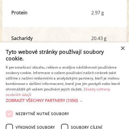
Protein
2.97 g
Sacharidy
20.43 g
z toho cukr
2.53 g
×
Tyto webové stránky používají soubory
cookie.
Tuk
6.28 g
K personalizaci obsahu, reklam a analýze návštěvnosti používáme
z toho nas. mastné kyseliny
0.88 g
soubory cookie. Informace o vašem používání našich stránek také
sdílíme s našimi reklamními a analytickými partnery, kteří je mohou
kombinovat s dalšími informacemi, které jste jim poskytli nebo které
shromáždili při vašem používání jejich služeb.
Zásady ochrany
Detailní rozpis
osobních údajů
ZOBRAZIT VŠECHNY PARTNERY
(1050) →
REKLAMA
NEZBYTNĚ NUTNÉ SOUBORY
PODMÍNKY UŽITÍ
ZÁSADY OCHRANY OSOBNÍCH ÚDAJŮ
KONTAKT
VÝKONOVÉ SOUBORY
SOUBORY CÍLENÍ