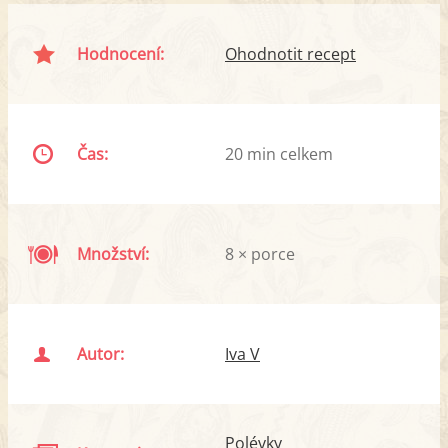
Hodnocení:
Ohodnotit recept
Čas:
20 min celkem
Množství:
8 × porce
Autor:
Iva V
Polévky