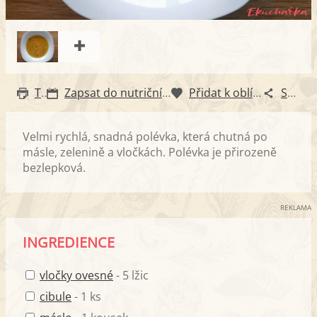
Tisk
Zapsat do nutričního diáře
Přidat k oblíbeným
Sdílet
Velmi rychlá, snadná polévka, která chutná po
másle, zelenině a vločkách. Polévka je přirozeně
bezlepková.
REKLAMA
INGREDIENCE
vločky ovesné
- 5 lžic
cibule
- 1 ks