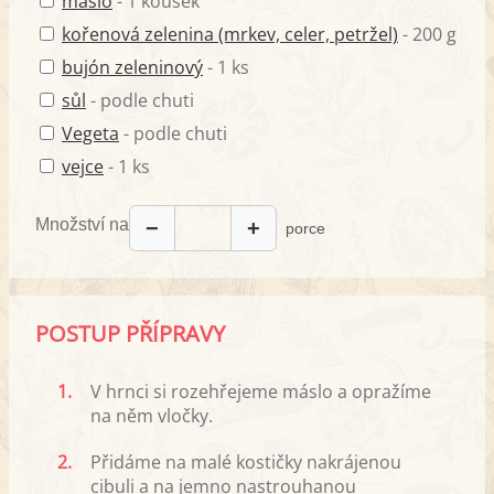
máslo
- 1 kousek
kořenová zelenina (mrkev, celer, petržel)
- 200 g
bujón zeleninový
- 1 ks
sůl
- podle chuti
Vegeta
- podle chuti
vejce
- 1 ks
Množství na
−
+
porce
POSTUP PŘÍPRAVY
1.
V hrnci si rozehřejeme máslo a opražíme
na něm vločky.
2.
Přidáme na malé kostičky nakrájenou
cibuli a na jemno nastrouhanou