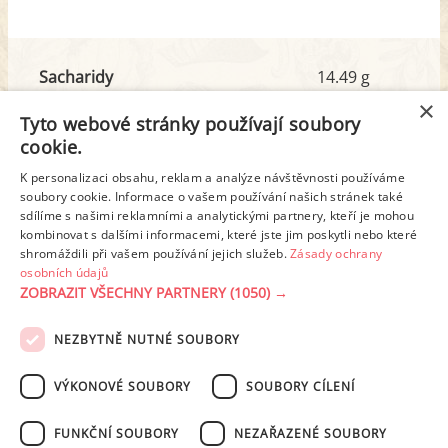
Sacharidy
14.49 g
z toho cukr
3.87 g
×
Tyto webové stránky používají soubory
cookie.
Tuk
3.15 g
K personalizaci obsahu, reklam a analýze návštěvnosti používáme
z toho nas. mastné kyseliny
1.18 g
soubory cookie. Informace o vašem používání našich stránek také
sdílíme s našimi reklamními a analytickými partnery, kteří je mohou
kombinovat s dalšími informacemi, které jste jim poskytli nebo které
shromáždili při vašem používání jejich služeb.
Zásady ochrany
Detailní rozpis
osobních údajů
ZOBRAZIT VŠECHNY PARTNERY
(1050) →
REKLAMA
NEZBYTNĚ NUTNÉ SOUBORY
PODMÍNKY UŽITÍ
ZÁSADY OCHRANY OSOBNÍCH ÚDAJŮ
KONTAKT
VÝKONOVÉ SOUBORY
SOUBORY CÍLENÍ
NASTAVENÍ COOKIES
FUNKČNÍ SOUBORY
NEZAŘAZENÉ SOUBORY