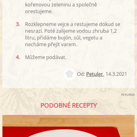
kořenovou zeleninu a společně
orestujeme.
3.
Rozklepneme vejce a restujeme dokud se
nesrazí. Poté zalijeme vodou zhruba 1,2
litru, přidáme bujón, sůl, vegetu a
necháme přejít varem.
4.
Můžeme podávat.
Od:
Petuler
,
14.3.2021
REKLAMA
PODOBNÉ RECEPTY