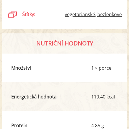
Štítky:
vegetariánské
bezlepkové
NUTRIČNÍ HODNOTY
Množství
1 × porce
Energetická hodnota
110.40 kcal
Protein
4.85 g