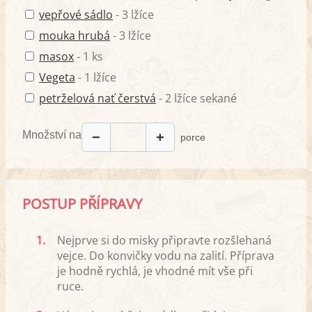
vepřové sádlo
- 3 lžíce
mouka hrubá
- 3 lžíce
masox
- 1 ks
Vegeta
- 1 lžíce
petrželová nať čerstvá
- 2 lžíce sekané
Množství na
−
+
porce
POSTUP PŘÍPRAVY
1.
Nejprve si do misky připravte rozšlehaná
vejce. Do konvičky vodu na zalití. Příprava
je hodně rychlá, je vhodné mít vše při
ruce.