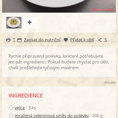
Tisk
Zapsat do nutričního diáře
Přidat k oblíbeným
Sdílet
Rychle připravená polévka, ke které potřebujete
jen pár ingrediencí. Pokud budete chystat pro děti,
chvíli prošlehejte tyčovým mixérem.
REKLAMA
INGREDIENCE
vejce
- 3 ks
mražená zeleninová směs do polévky
- 200 g