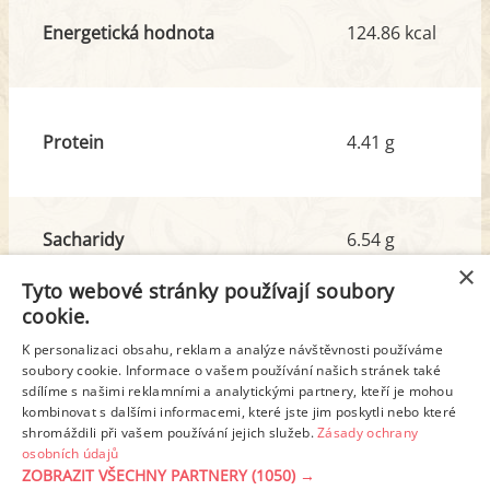
Energetická hodnota
124.86 kcal
Protein
4.41 g
Sacharidy
6.54 g
z toho cukr
0.23 g
×
Tyto webové stránky používají soubory
cookie.
Tuk
8.84 g
K personalizaci obsahu, reklam a analýze návštěvnosti používáme
z toho nas. mastné kyseliny
3.30 g
soubory cookie. Informace o vašem používání našich stránek také
sdílíme s našimi reklamními a analytickými partnery, kteří je mohou
kombinovat s dalšími informacemi, které jste jim poskytli nebo které
shromáždili při vašem používání jejich služeb.
Zásady ochrany
Detailní rozpis
osobních údajů
ZOBRAZIT VŠECHNY PARTNERY
(1050) →
REKLAMA