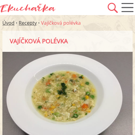
Úvod
•
Recepty
•
Vajíčková polévka
VAJÍČKOVÁ POLÉVKA