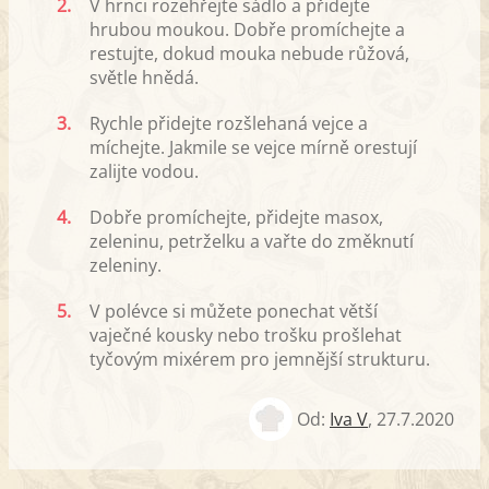
2.
V hrnci rozehřejte sádlo a přidejte
hrubou moukou. Dobře promíchejte a
restujte, dokud mouka nebude růžová,
světle hnědá.
3.
Rychle přidejte rozšlehaná vejce a
míchejte. Jakmile se vejce mírně orestují
zalijte vodou.
4.
Dobře promíchejte, přidejte masox,
zeleninu, petrželku a vařte do změknutí
zeleniny.
5.
V polévce si můžete ponechat větší
vaječné kousky nebo trošku prošlehat
tyčovým mixérem pro jemnější strukturu.
Od:
Iva V
,
27.7.2020