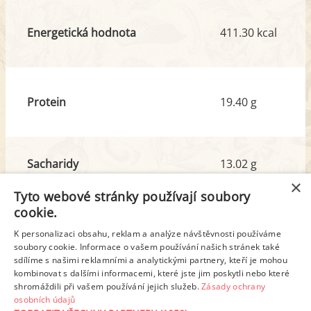
Energetická hodnota
411.30 kcal
Protein
19.40 g
Sacharidy
13.02 g
z toho cukr
4.52 g
×
Tyto webové stránky používají soubory
cookie.
Tuk
28.57 g
K personalizaci obsahu, reklam a analýze návštěvnosti používáme
z toho nas. mastné kyseliny
11.47 g
soubory cookie. Informace o vašem používání našich stránek také
sdílíme s našimi reklamními a analytickými partnery, kteří je mohou
kombinovat s dalšími informacemi, které jste jim poskytli nebo které
shromáždili při vašem používání jejich služeb.
Zásady ochrany
Detailní rozpis
osobních údajů