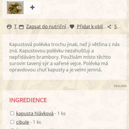
Tisk
Zapsat do nutričního diáře
Přidat k oblíbeným
Sdílet
Kapustová polévka trochu jinak, než ji většina z nás
zná. Kapustovou polévku nezahušťuji a
nepřidávám brambory. Používám místo těchto
surovin tavený sýr a vařené vejce. Polévka má
opravdovou chuť kapusty a je velmi jemná.
REKLAMA
INGREDIENCE
kapusta hlávková
- 1 ks
cibule
- 1 ks