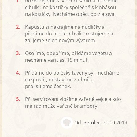
1.
Rozehřejeme si v hrnci sádlo a opečeme
cibulku na kostičky společně s klobásou
na kostičky. Necháme opéct do zlatova.
2.
Kapustu si nakrájíme na nudličky a
přidáme do hrnce. Chvíli orestujeme a
zalijeme zeleninovým vývarem.
3.
Osolíme, opepříme, přidáme vegetu a
necháme vařit asi 15 minut.
4.
Přidáme do polévky tavený sýr, necháme
rozpustit, odstavíme z ohně a
prolisujeme česnek.
5.
Při servírování vložíme vařené vejce a kdo
má rád může vařené brambory.
Od:
Petuler
,
21.10.2019