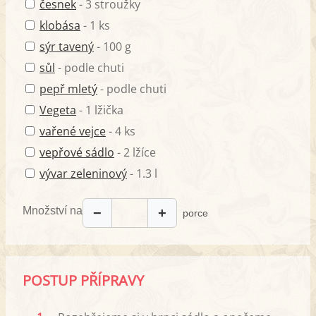
česnek
- 3 stroužky
klobása
- 1 ks
sýr tavený
- 100 g
sůl
- podle chuti
pepř mletý
- podle chuti
Vegeta
- 1 lžička
vařené vejce
- 4 ks
vepřové sádlo
- 2 lžíce
vývar zeleninový
- 1.3 l
Množství na
−
+
porce
POSTUP PŘÍPRAVY