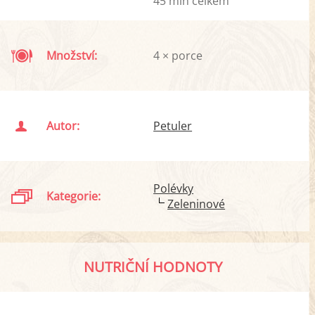
45 min celkem
Množství:
4 × porce
Autor:
Petuler
Polévky
Kategorie:
Zeleninové
NUTRIČNÍ HODNOTY