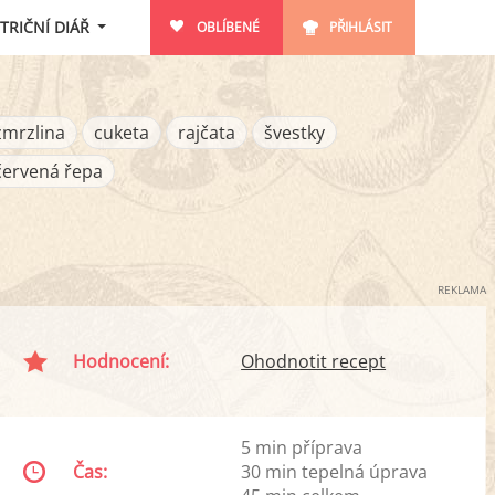
TRIČNÍ DIÁŘ
OBLÍBENÉ
PŘIHLÁSIT
zmrzlina
cuketa
rajčata
švestky
červená řepa
REKLAMA
Hodnocení:
Ohodnotit recept
5 min příprava
Čas:
30 min tepelná úprava