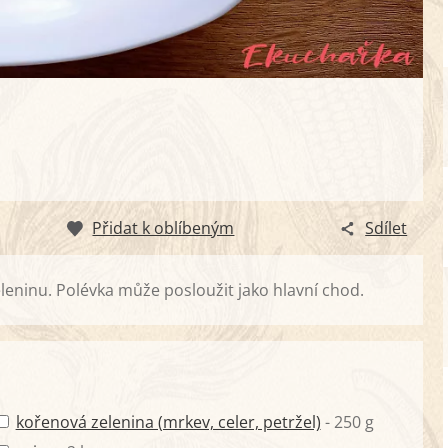
Přidat k oblíbeným
Sdílet
eninu. Polévka může posloužit jako hlavní chod.
kořenová zelenina (mrkev, celer, petržel)
- 250 g