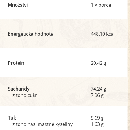
Množství
1 × porce
Energetická hodnota
448.10 kcal
Protein
20.42 g
Sacharidy
74.24 g
z toho cukr
7.96 g
Tuk
5.69 g
z toho nas. mastné kyseliny
1.63 g