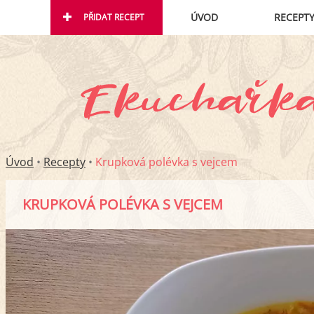
ÚVOD
RECEPT
PŘIDAT RECEPT
Úvod
•
Recepty
•
Krupková polévka s vejcem
KRUPKOVÁ POLÉVKA S VEJCEM