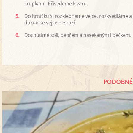
krupkami. Přivedeme k varu.
5.
Do hrníčku si rozklepneme vejce, rozkvedláme a v
dokud se vejce nesrazí.
6.
Dochutíme solí, pepřem a nasekaným libečkem.
PODOBNÉ 