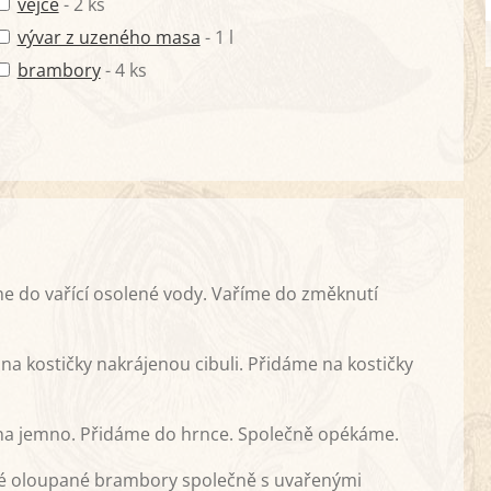
vejce
- 2 ks
vývar z uzeného masa
- 1 l
brambory
- 4 ks
e do vařící osolené vody. Vaříme do změknutí
.
a kostičky nakrájenou cibuli. Přidáme na kostičky
na jemno. Přidáme do hrnce. Společně opékáme.
ené oloupané brambory společně s uvařenými