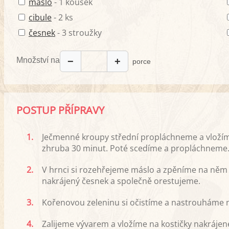
máslo
- 1 kousek
cibule
- 2 ks
česnek
- 3 stroužky
Množství na
−
+
porce
POSTUP PŘÍPRAVY
1.
Ječmenné kroupy střední propláchneme a vložím
zhruba 30 minut. Poté scedíme a propláchneme
2.
V hrnci si rozehřejeme máslo a zpěníme na něm n
nakrájený česnek a společně orestujeme.
3.
Kořenovou zeleninu si očistíme a nastrouháme 
4.
Zalijeme vývarem a vložíme na kostičky nakráj