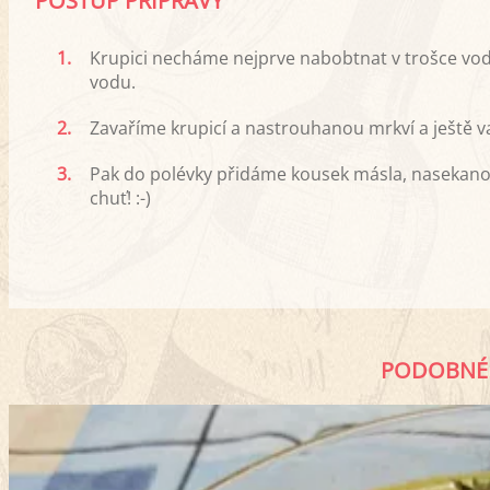
POSTUP PŘÍPRAVY
1.
Krupici necháme nejprve nabobtnat v trošce vod
vodu.
2.
Zavaříme krupicí a nastrouhanou mrkví a ještě v
3.
Pak do polévky přidáme kousek másla, nasekano
chuť! :-)
PODOBNÉ 