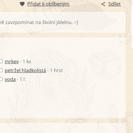
Přidat k oblíbeným
Sdílet
ě zavzpomínat na školní jídelnu. :-)
mrkev
- 1 ks
petržel hladkolistá
- 1 hrst
voda
- 1 l