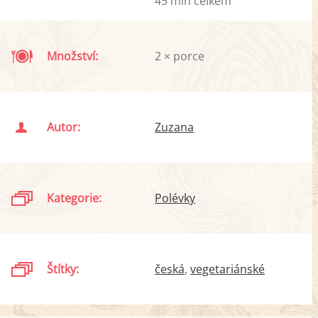
45 min celkem
Množství:
2 × porce
Autor:
Zuzana
Kategorie:
Polévky
Štítky:
česká
vegetariánské