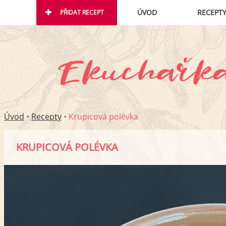
ÚVOD
RECEPT
PŘIDAT RECEPT
Úvod
•
Recepty
•
Krupicová polévka
KRUPICOVÁ POLÉVKA