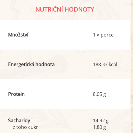
NUTRIČNÍ HODNOTY
Množství
1 × porce
Energetická hodnota
188.33 kcal
Protein
8.05 g
Sacharidy
14.92 g
z toho cukr
1.80 g