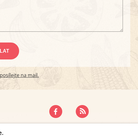
osílejte na mail.
ZÁSADY OCHRANY OSOBNÍCH ÚDAJŮ
KONTAKT
e.