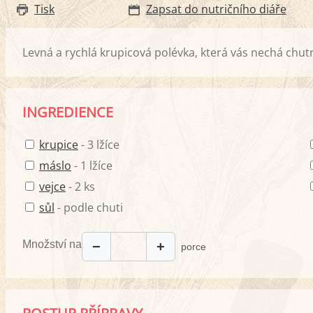
Tisk
Zapsat do nutričního diáře
Levná a rychlá krupicová polévka, která vás nechá chutn
INGREDIENCE
krupice
- 3 lžíce
máslo
- 1 lžíce
vejce
- 2 ks
sůl
- podle chuti
Množství na
−
+
porce