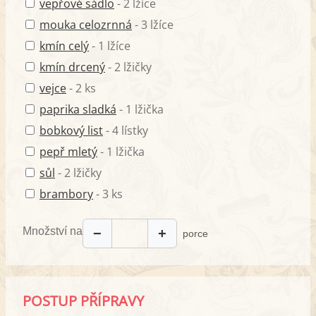
vepřové sádlo
- 2 lžíce
mouka celozrnná
- 3 lžíce
kmín celý
- 1 lžíce
kmín drcený
- 2 lžičky
vejce
- 2 ks
paprika sladká
- 1 lžička
bobkový list
- 4 lístky
pepř mletý
- 1 lžička
sůl
- 2 lžičky
brambory
- 3 ks
Množství na
−
+
porce
POSTUP PŘÍPRAVY