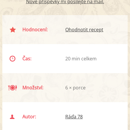
Nové příspěvky mi posílejte na mail.
Hodnocení:
Ohodnotit recept
Čas:
20 min celkem
Množství:
6 × porce
Autor:
Ráďa 78