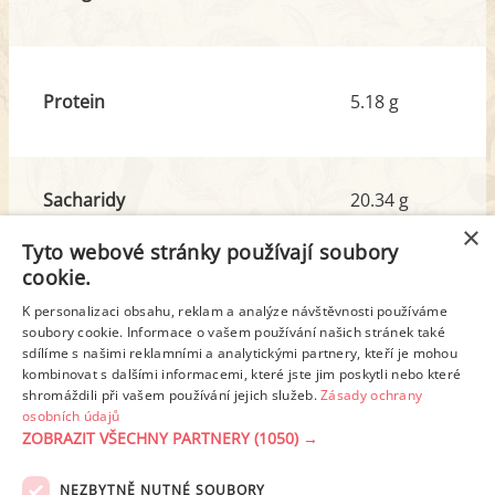
Protein
5.18 g
Sacharidy
20.34 g
z toho cukr
1.01 g
×
Tyto webové stránky používají soubory
cookie.
Tuk
6.33 g
K personalizaci obsahu, reklam a analýze návštěvnosti používáme
z toho nas. mastné kyseliny
2.20 g
soubory cookie. Informace o vašem používání našich stránek také
sdílíme s našimi reklamními a analytickými partnery, kteří je mohou
kombinovat s dalšími informacemi, které jste jim poskytli nebo které
shromáždili při vašem používání jejich služeb.
Zásady ochrany
Detailní rozpis
osobních údajů
ZOBRAZIT VŠECHNY PARTNERY
(1050) →
REKLAMA
NEZBYTNĚ NUTNÉ SOUBORY