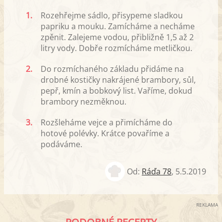
1.
Rozehřejme sádlo, přisypeme sladkou
papriku a mouku. Zamícháme a necháme
zpěnit. Zalejeme vodou, přibližně 1,5 až 2
litry vody. Dobře rozmícháme metličkou.
2.
Do rozmíchaného základu přidáme na
drobné kostičky nakrájené brambory, sůl,
pepř, kmín a bobkový list. Vaříme, dokud
brambory nezměknou.
3.
Rozšleháme vejce a přimícháme do
hotové polévky. Krátce povaříme a
podáváme.
Od:
Ráďa 78
,
5.5.2019
REKLAMA