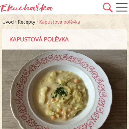
Úvod
•
Recepty
•
Kapustová polévka
KAPUSTOVÁ POLÉVKA