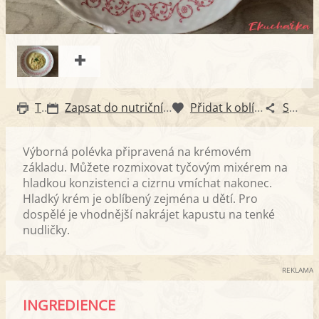
Tisk
Zapsat do nutričního diáře
Přidat k oblíbeným
Sdílet
Výborná polévka připravená na krémovém
základu. Můžete rozmixovat tyčovým mixérem na
hladkou konzistenci a cizrnu vmíchat nakonec.
Hladký krém je oblíbený zejména u dětí. Pro
dospělé je vhodnější nakrájet kapustu na tenké
nudličky.
REKLAMA
INGREDIENCE