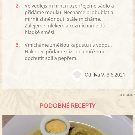
2.
Ve vedlejším hrnci rozehřejeme sádlo a
přidáme mouku. Necháme probublat a
mírně zhnědnout, stále mícháme.
Zalejeme mlékem a rozmícháme do
hladké směsi.
3.
Vmícháme změklou kapustu i s vodou.
Nakonec přidáme cizrnu a můžeme
dochutit solí a pepřem.
Od:
Iva V
,
3.6.2021
REKLAMA
PODOBNÉ RECEPTY