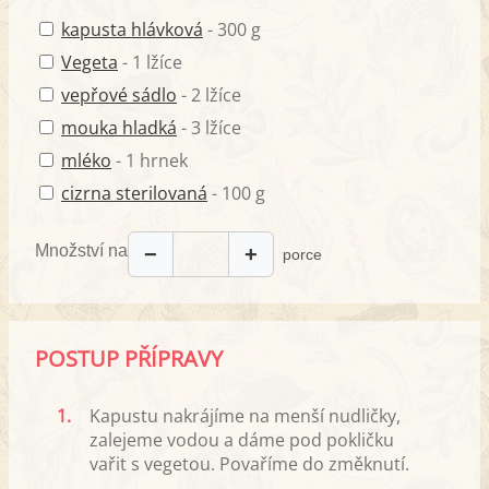
kapusta hlávková
- 300 g
Vegeta
- 1 lžíce
vepřové sádlo
- 2 lžíce
mouka hladká
- 3 lžíce
mléko
- 1 hrnek
cizrna sterilovaná
- 100 g
Množství na
−
+
porce
POSTUP PŘÍPRAVY
1.
Kapustu nakrájíme na menší nudličky,
zalejeme vodou a dáme pod pokličku
vařit s vegetou. Povaříme do změknutí.