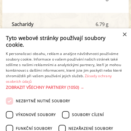
Sacharidy
6.79 g
z toho cukr
2.12 g
×
Tyto webové stránky používají soubory
cookie.
Tuk
4.47 g
K personalizaci obsahu, reklam a analýze návštěvnosti používáme
z toho nas. mastné kyseliny
1.57 g
soubory cookie. Informace o vašem používání našich stránek také
sdílíme s našimi reklamními a analytickými partnery, kteří je mohou
kombinovat s dalšími informacemi, které jste jim poskytli nebo které
shromáždili při vašem používání jejich služeb.
Zásady ochrany
Detailní rozpis
osobních údajů
ZOBRAZIT VŠECHNY PARTNERY
(1050) →
REKLAMA
NEZBYTNĚ NUTNÉ SOUBORY
PODMÍNKY UŽITÍ
ZÁSADY OCHRANY OSOBNÍCH ÚDAJŮ
KONTAKT
VÝKONOVÉ SOUBORY
SOUBORY CÍLENÍ
NASTAVENÍ COOKIES
FUNKČNÍ SOUBORY
NEZAŘAZENÉ SOUBORY