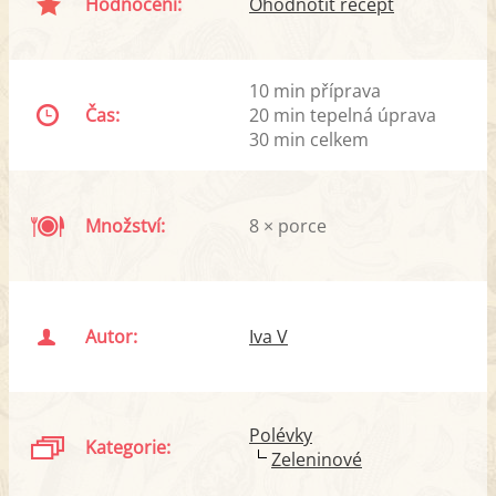
Hodnocení:
Ohodnotit recept
10 min příprava
Čas:
20 min tepelná úprava
30 min celkem
Množství:
8 × porce
Autor:
Iva V
Polévky
Kategorie:
Zeleninové