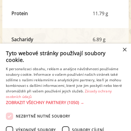
Protein
11.79 g
Sacharidy
6.89 g
z toho cukr
3.08 g
×
Tyto webové stránky používají soubory
cookie.
Tuk
81.59 g
K personalizaci obsahu, reklam a analýze návštěvnosti používáme
soubory cookie. Informace o vašem používání našich stránek také
z toho nas. mastné kyseliny
33.49 g
sdílíme s našimi reklamními a analytickými partnery, kteří je mohou
kombinovat s dalšími informacemi, které jste jim poskytli nebo které
shromáždili při vašem používání jejich služeb.
Zásady ochrany
Detailní rozpis
osobních údajů
ZOBRAZIT VŠECHNY PARTNERY
(1050) →
REKLAMA
NEZBYTNĚ NUTNÉ SOUBORY
PODMÍNKY UŽITÍ
ZÁSADY OCHRANY OSOBNÍCH ÚDAJŮ
KONTAKT
VÝKONOVÉ SOUBORY
SOUBORY CÍLENÍ