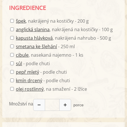
INGREDIENCE
špek
, nakrájený na kostičky - 200 g
anglická slanina
, nakrájená na kostičky - 100 g
kapusta hlávková
, nakrájená nahrubo - 500 g
smetana ke šlehání
- 250 ml
cibule
, nasekaná najemno - 1 ks
sůl
- podle chuti
pepř mletý
- podle chuti
kmín drcený
- podle chuti
olej rostlinný
, na smažení - 2 lžíce
Množství na
−
+
porce