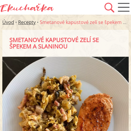
Úvod
•
Recepty
•
Smetanové kapustové zelí se špekem a slaninou
SMETANOVÉ KAPUSTOVÉ ZELÍ SE
ŠPEKEM A SLANINOU