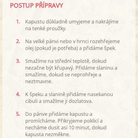
POSTUP PŘÍPRAVY
1.
Kapustu důkladně umyjeme a nakrájíme
na tenké proužky.
2.
Na velké pánvi nebo v hrnci rozehřejeme
olej (pokud je potřeba) a přidáme špek.
3.
Smažíme na střední teplotě, dokud
nezačne být křupavý. Přidáme slaninu a
smažíme, dokud se neprohřeje a
neztmavne.
4.
K špeku a slanině přidáme nasekanou
cibuli a smažíme ji dozlatova.
5.
Do pánve přidáme kapustu a
promícháme. Přikryjeme poklicí a
necháme dusit asi 10 minut, dokud
kapusta nezměkne.