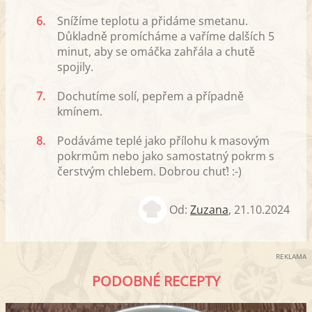
6.
Snížíme teplotu a přidáme smetanu.
Důkladně promícháme a vaříme dalších 5
minut, aby se omáčka zahřála a chutě
spojily.
7.
Dochutíme solí, pepřem a případně
kmínem.
8.
Podáváme teplé jako přílohu k masovým
pokrmům nebo jako samostatný pokrm s
čerstvým chlebem. Dobrou chuť! :-)
Od:
Zuzana
,
21.10.2024
REKLAMA
PODOBNÉ RECEPTY