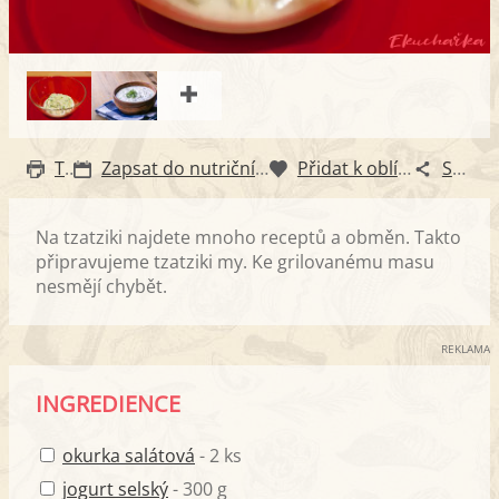
Tisk
Zapsat do nutričního diáře
Přidat k oblíbeným
Sdílet
Na tzatziki najdete mnoho receptů a obměn. Takto
připravujeme tzatziki my. Ke grilovanému masu
nesmějí chybět.
REKLAMA
INGREDIENCE
okurka salátová
- 2 ks
jogurt selský
- 300 g