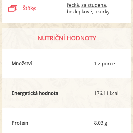
řecká
za studena
Štítky:
bezlepkové
okurky
NUTRIČNÍ HODNOTY
Množství
1 × porce
Energetická hodnota
176.11 kcal
Protein
8.03 g