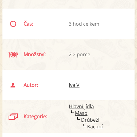
Čas:
3 hod celkem
Množství:
2 × porce
Autor:
Iva V
Hlavní jídla
Maso
Kategorie:
Drůbeží
Kachní