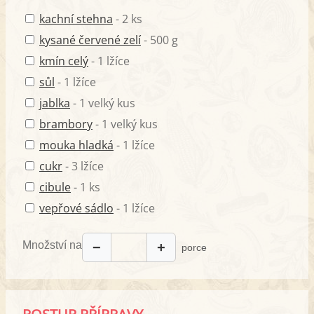
kachní stehna
- 2 ks
kysané červené zelí
- 500 g
kmín celý
- 1 lžíce
sůl
- 1 lžíce
jablka
- 1 velký kus
brambory
- 1 velký kus
mouka hladká
- 1 lžíce
cukr
- 3 lžíce
cibule
- 1 ks
vepřové sádlo
- 1 lžíce
Množství na
−
+
porce