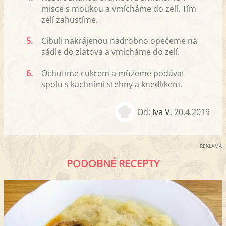
misce s moukou a vmícháme do zelí. Tím
zelí zahustíme.
5.
Cibuli nakrájenou nadrobno opečeme na
sádle do zlatova a vmícháme do zelí.
6.
Ochutíme cukrem a můžeme podávat
spolu s kachními stehny a knedlíkem.
Od:
Iva V
,
20.4.2019
REKLAMA
PODOBNÉ RECEPTY