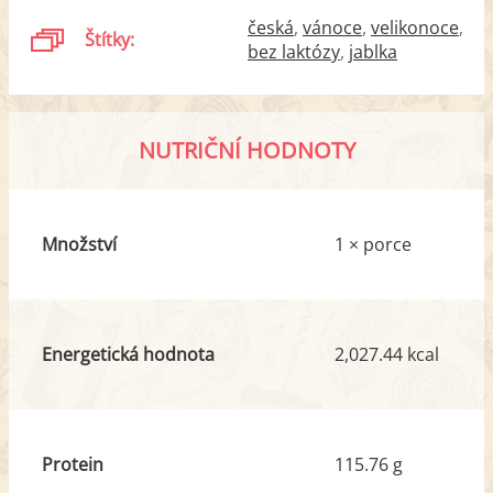
česká
vánoce
velikonoce
Štítky:
bez laktózy
jablka
NUTRIČNÍ HODNOTY
Množství
1 × porce
Energetická hodnota
2,027.44 kcal
Protein
115.76 g