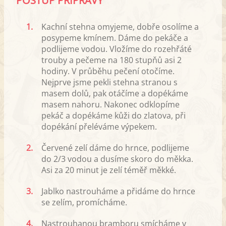
POSTUP PŘÍPRAVY
1.
Kachní stehna omyjeme, dobře osolíme a
posypeme kmínem. Dáme do pekáče a
podlijeme vodou. Vložíme do rozehřáté
trouby a pečeme na 180 stupňů asi 2
hodiny. V průběhu pečení otočíme.
Nejprve jsme pekli stehna stranou s
masem dolů, pak otáčíme a dopékáme
masem nahoru. Nakonec odklopíme
pekáč a dopékáme kůži do zlatova, při
dopékání přeléváme výpekem.
2.
Červené zelí dáme do hrnce, podlijeme
do 2/3 vodou a dusíme skoro do měkka.
Asi za 20 minut je zelí téměř měkké.
3.
Jablko nastrouháme a přidáme do hrnce
se zelím, promícháme.
4.
Nastrouhanou bramboru smícháme v