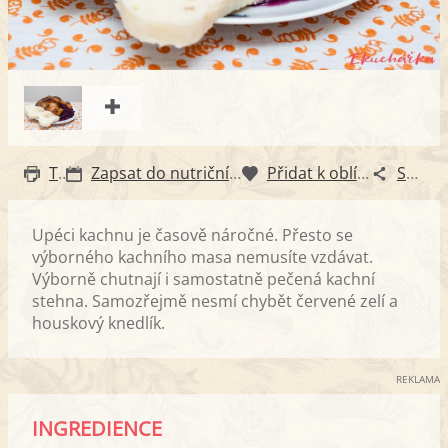
Tisk
Zapsat do nutričního diáře
Přidat k oblíbeným
Sdílet
Upéci kachnu je časově náročné. Přesto se
výborného kachního masa nemusíte vzdávat.
Výborně chutnají i samostatně pečená kachní
stehna. Samozřejmě nesmí chybět červené zelí a
houskový knedlík.
REKLAMA
INGREDIENCE