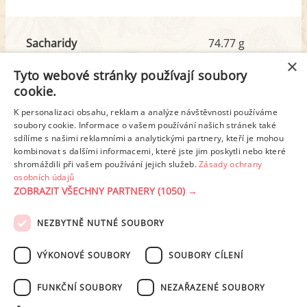
Sacharidy
74.77 g
z toho cukr
33.97 g
×
Tyto webové stránky používají soubory
cookie.
Tuk
139.12 g
K personalizaci obsahu, reklam a analýze návštěvnosti používáme
z toho nas. mastné kyseliny
42.10 g
soubory cookie. Informace o vašem používání našich stránek také
sdílíme s našimi reklamními a analytickými partnery, kteří je mohou
kombinovat s dalšími informacemi, které jste jim poskytli nebo které
shromáždili při vašem používání jejich služeb.
Zásady ochrany
Detailní rozpis
osobních údajů
ZOBRAZIT VŠECHNY PARTNERY
(1050) →
REKLAMA
NEZBYTNĚ NUTNÉ SOUBORY
PODMÍNKY UŽITÍ
ZÁSADY OCHRANY OSOBNÍCH ÚDAJŮ
KONTAKT
VÝKONOVÉ SOUBORY
SOUBORY CÍLENÍ
NASTAVENÍ COOKIES
FUNKČNÍ SOUBORY
NEZAŘAZENÉ SOUBORY
© 2003-2026 ekucharka.cz
, ISSN 2694-6866, jakékoli veřejné šíření obsahu