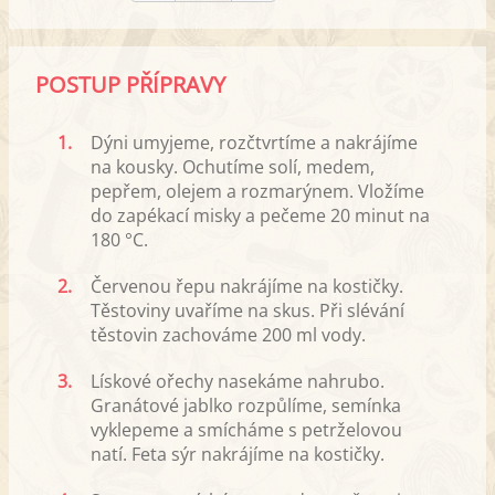
POSTUP PŘÍPRAVY
1.
Dýni umyjeme, rozčtvrtíme a nakrájíme
na kousky. Ochutíme solí, medem,
pepřem, olejem a rozmarýnem. Vložíme
do zapékací misky a pečeme 20 minut na
180 °C.
2.
Červenou řepu nakrájíme na kostičky.
Těstoviny uvaříme na skus. Při slévání
těstovin zachováme 200 ml vody.
3.
Lískové ořechy nasekáme nahrubo.
Granátové jablko rozpůlíme, semínka
vyklepeme a smícháme s petrželovou
natí. Feta sýr nakrájíme na kostičky.