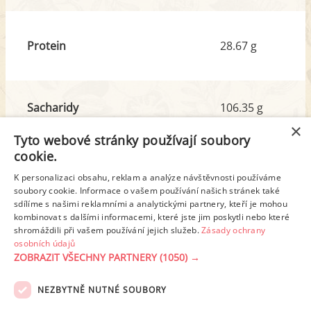
Protein
28.67 g
Sacharidy
106.35 g
z toho cukr
35.89 g
×
Tyto webové stránky používají soubory
cookie.
Tuk
46.08 g
K personalizaci obsahu, reklam a analýze návštěvnosti používáme
z toho nas. mastné kyseliny
22.20 g
soubory cookie. Informace o vašem používání našich stránek také
sdílíme s našimi reklamními a analytickými partnery, kteří je mohou
kombinovat s dalšími informacemi, které jste jim poskytli nebo které
shromáždili při vašem používání jejich služeb.
Zásady ochrany
Detailní rozpis
osobních údajů
ZOBRAZIT VŠECHNY PARTNERY
(1050) →
REKLAMA
NEZBYTNĚ NUTNÉ SOUBORY