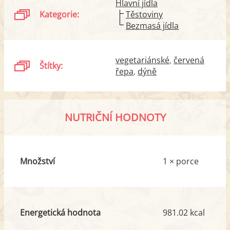
Hlavní jídla
Kategorie:
Těstoviny
Bezmasá jídla
vegetariánské
červená
Štítky:
řepa
dýně
NUTRIČNÍ HODNOTY
Množství
1 × porce
Energetická hodnota
981.02 kcal