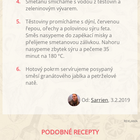
4.
Smetanu smícháme s vodou z těstovin a
zeleninovým vývarem.
5.
Těstoviny promícháme s dýní, červenou
řepou, ořechy a polovinou sýru feta.
Směs nasypeme do zapékací misky a
přelijeme smetanovou zálivkou. Nahoru
nasypeme zbytek sýru a pečeme 35
minut na 180 °C.
6.
Hotový pokrm servírujeme posypaný
směsí granátového jablka a petrželové
natě.
Od:
Sarrien
,
3.2.2019
REKLAMA
PODOBNÉ RECEPTY