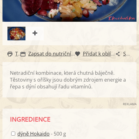
Tisk
Zapsat do nutričního diáře
Přidat k oblíbeným
Sdílet
Netradiční kombinace, která chutná báječně.
Těstoviny s oříšky jsou dobrým zdrojem energie a
řepa s dýní obsahují řadu vitamínů.
REKLAMA
INGREDIENCE
dýně Hokaido
- 500 g