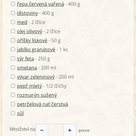
řepa červená vařená
- 400 g
těstoviny
- 400 g
med
- 2 lžíce
olej olivový
- 2 lžíce
oříšky lískové
- 50 g
jablko granátové
- 1 ks
sýr feta
- 250 g
smetana
- 200 ml
vývar zeleninový
- 200 ml
pepř mletý
- 1/2 lžičky
rozmarýn sušený
petrželová nať čerstvá
sůl
Množství na
−
+
porce