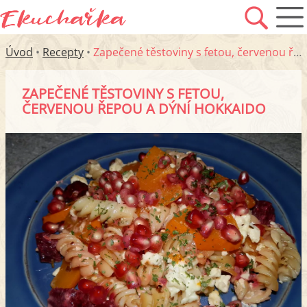
Úvod
•
Recepty
•
Zapečené těstoviny s fetou, červenou řepou a dýní Hokkaido
ZAPEČENÉ TĚSTOVINY S FETOU,
ČERVENOU ŘEPOU A DÝNÍ HOKKAIDO