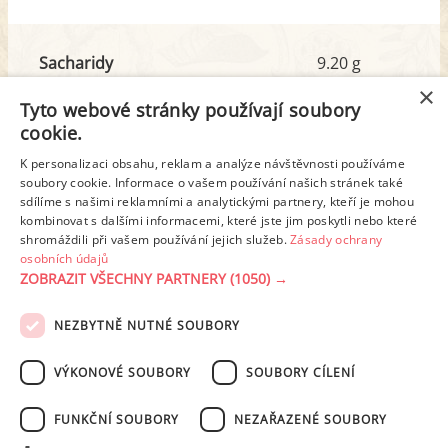
Sacharidy
9.20 g
z toho cukr
5.47 g
×
Tyto webové stránky používají soubory
cookie.
Tuk
22.44 g
K personalizaci obsahu, reklam a analýze návštěvnosti používáme
z toho nas. mastné kyseliny
4.83 g
soubory cookie. Informace o vašem používání našich stránek také
sdílíme s našimi reklamními a analytickými partnery, kteří je mohou
kombinovat s dalšími informacemi, které jste jim poskytli nebo které
shromáždili při vašem používání jejich služeb.
Zásady ochrany
Detailní rozpis
osobních údajů
ZOBRAZIT VŠECHNY PARTNERY
(1050) →
REKLAMA
NEZBYTNĚ NUTNÉ SOUBORY
PODMÍNKY UŽITÍ
ZÁSADY OCHRANY OSOBNÍCH ÚDAJŮ
KONTAKT
VÝKONOVÉ SOUBORY
SOUBORY CÍLENÍ
NASTAVENÍ COOKIES
FUNKČNÍ SOUBORY
NEZAŘAZENÉ SOUBORY
© 2003-2026 ekucharka.cz
, ISSN 2694-6866, jakékoli veřejné šíření obsahu