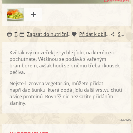
Tisk
Zapsat do nutričního diáře
Přidat k oblíbeným
Sdílet
Květákový mozeček je rychlé jídlo, na kterém si
pochutnáte. Většinou se podává s vařeným
bramborem, avšak hodí se k němu třeba i kousek
pečiva.
Nejste-li zrovna vegetarián, můžete přidat
například šunku, která dodá jídlu další vrstvu chuti
a více proteinů. Rovněž nic nezkazíte přidáním
slaniny.
REKLAMA