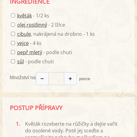
INGREDIENCE
květák
- 1/2 ks
olej rostlinný
- 2 lžíce
cibule
, nakrájená na drobno - 1 ks
vejce
- 4 ks
pepř mletý
- podle chuti
sůl
- podle chuti
Množství na
−
+
porce
POSTUP PŘÍPRAVY
1.
Květák rozeberte na růžičky a dejte vařit
do osolené vody. Poté jej sceďte a