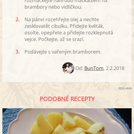
rozmačkejte nahrubo mačkadlem na
brambory nebo vidličkou.
2.
Na pánvi rozehřejte olej a nechte
zesklovatět cibulku. Přidejte květák,
osolte, opepřete a přidejte rozklepnutá
vejce. Počkejte, až se srazí.
3.
Podávejte s vařeným bramborem.
Od:
BunTom
,
2.2.2018
REKLAMA
PODOBNÉ RECEPTY