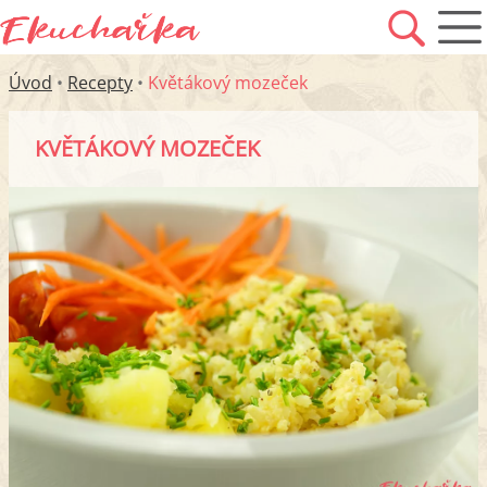
Úvod
•
Recepty
•
Květákový mozeček
KVĚTÁKOVÝ MOZEČEK