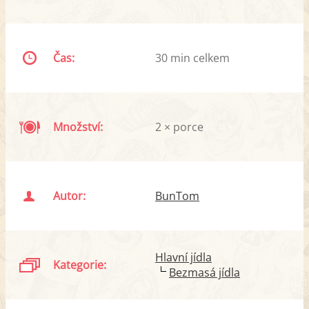
Čas:
30 min celkem
Množství:
2 × porce
Autor:
BunTom
Hlavní jídla
Kategorie:
Bezmasá jídla