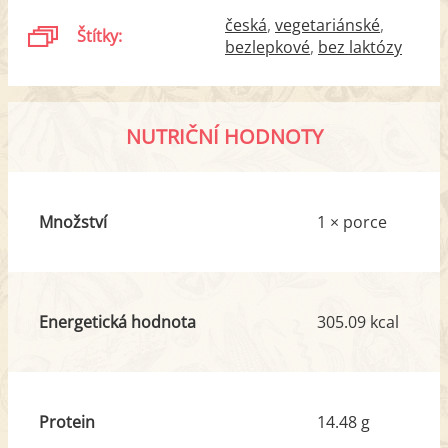
česká
vegetariánské
Štítky:
bezlepkové
bez laktózy
NUTRIČNÍ HODNOTY
Množství
1 × porce
Energetická hodnota
305.09 kcal
Protein
14.48 g