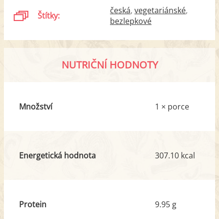
česká
vegetariánské
Štítky:
bezlepkové
NUTRIČNÍ HODNOTY
Množství
1 × porce
Energetická hodnota
307.10 kcal
Protein
9.95 g