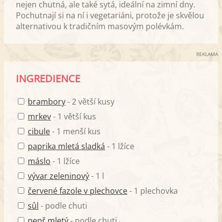
nejen chutná, ale také sytá, ideální na zimní dny.
Pochutnají si na ní i vegetariáni, protože je skvělou
alternativou k tradičním masovým polévkám.
REKLAMA
INGREDIENCE
brambory
- 2 větší kusy
mrkev
- 1 větší kus
cibule
- 1 menší kus
paprika mletá sladká
- 1 lžíce
máslo
- 1 lžíce
vývar zeleninový
- 1 l
červené fazole v plechovce
- 1 plechovka
sůl
- podle chuti
pepř mletý
- podle chuti