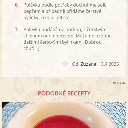
6.
Polévku podle potřeby dochutíme solí,
pepřem a případně přidáme čerstvé
bylinky, jako je petržel.
7.
Polévku podáváme horkou, s čerstvým
chlebem nebo pečivem. Můžeme ozdobit
dalšími čerstvými bylinkami. Dobrou
chuť! :-)
Od:
Zuzana
,
13.4.2025
REKLAMA
PODOBNÉ RECEPTY