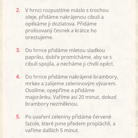
2.
V hrnci rozpustíme máslo s trochou
oleje, přidáme nakrájenou cibuli a
opékáme ji dozlatova. Přidáme
prolisovaný česnek a krátce ho
orestujeme.
3.
Do hrnce přidáme mletou sladkou
papriku, dobře promícháme, aby se s
cibulí spojila, a necháme ji chvíli opéct.
4.
Do hrnce přidáme nakrájené brambory,
mrkev a zalijeme zeleninovým vývarem.
Osolíme, opepříme a přidáme
majoránku. Vaříme asi 20 minut, dokud
brambory nezměknou.
5.
Po uvaření zeleniny přidáme červené
fazole, které jsme předem propláchli, a
vaříme dalších 5 minut.