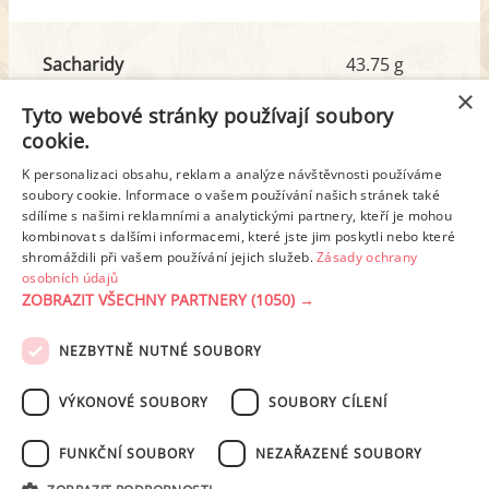
Sacharidy
43.75 g
z toho cukr
6.97 g
×
Tyto webové stránky používají soubory
cookie.
Tuk
7.57 g
K personalizaci obsahu, reklam a analýze návštěvnosti používáme
soubory cookie. Informace o vašem používání našich stránek také
z toho nas. mastné kyseliny
2.57 g
sdílíme s našimi reklamními a analytickými partnery, kteří je mohou
kombinovat s dalšími informacemi, které jste jim poskytli nebo které
shromáždili při vašem používání jejich služeb.
Zásady ochrany
Detailní rozpis
osobních údajů
ZOBRAZIT VŠECHNY PARTNERY
(1050) →
REKLAMA
NEZBYTNĚ NUTNÉ SOUBORY
PODMÍNKY UŽITÍ
ZÁSADY OCHRANY OSOBNÍCH ÚDAJŮ
KONTAKT
VÝKONOVÉ SOUBORY
SOUBORY CÍLENÍ
NASTAVENÍ COOKIES
FUNKČNÍ SOUBORY
NEZAŘAZENÉ SOUBORY
© 2003-2026 ekucharka.cz
, ISSN 2694-6866, jakékoli veřejné šíření obsahu