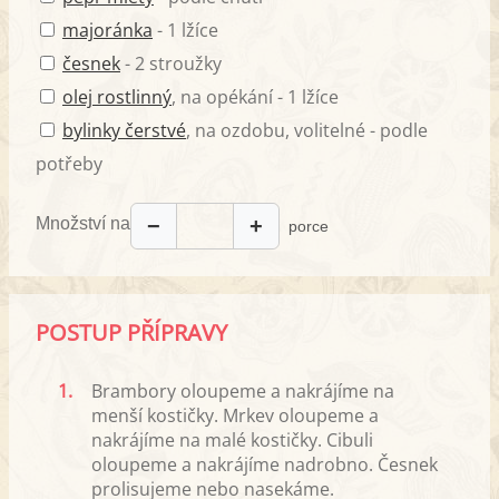
majoránka
- 1 lžíce
česnek
- 2 stroužky
olej rostlinný
, na opékání - 1 lžíce
bylinky čerstvé
, na ozdobu, volitelné - podle
potřeby
Množství na
−
+
porce
POSTUP PŘÍPRAVY
1.
Brambory oloupeme a nakrájíme na
menší kostičky. Mrkev oloupeme a
nakrájíme na malé kostičky. Cibuli
oloupeme a nakrájíme nadrobno. Česnek
prolisujeme nebo nasekáme.