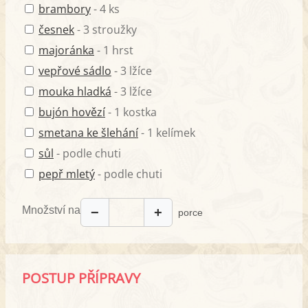
brambory
- 4 ks
česnek
- 3 stroužky
majoránka
- 1 hrst
vepřové sádlo
- 3 lžíce
mouka hladká
- 3 lžíce
bujón hovězí
- 1 kostka
smetana ke šlehání
- 1 kelímek
sůl
- podle chuti
pepř mletý
- podle chuti
Množství na
−
+
porce
POSTUP PŘÍPRAVY