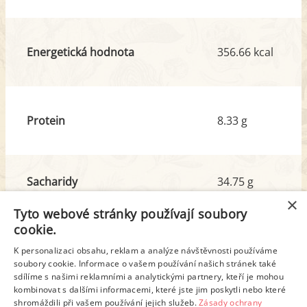
Energetická hodnota
356.66 kcal
Protein
8.33 g
Sacharidy
34.75 g
z toho cukr
2.28 g
×
Tyto webové stránky používají soubory
cookie.
Tuk
19.03 g
K personalizaci obsahu, reklam a analýze návštěvnosti používáme
z toho nas. mastné kyseliny
10.32 g
soubory cookie. Informace o vašem používání našich stránek také
sdílíme s našimi reklamními a analytickými partnery, kteří je mohou
kombinovat s dalšími informacemi, které jste jim poskytli nebo které
shromáždili při vašem používání jejich služeb.
Zásady ochrany
Detailní rozpis