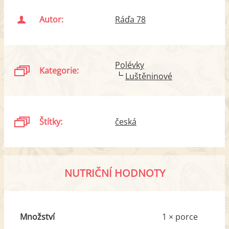
Autor:
Ráďa 78
Polévky
Kategorie:
Luštěninové
Štítky:
česká
NUTRIČNÍ HODNOTY
Množství
1 × porce