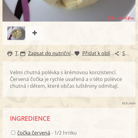
Tisk
Zapsat do nutričního diáře
Přidat k oblíbeným
Sdílet
Velmi chutná polévka s krémovou konzistencí.
Červená čočka je rychle uvařená a v této polévce
chutná i dětem, které občas luštěniny odmítají.
REKLAMA
INGREDIENCE
čočka červená
- 1/2 hrnku