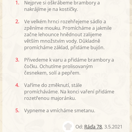
1.
Nejprve si oškrábeme brambory a
nakrájíme je na kostičky.
2.
Ve velkém hrnci rozehřejeme sádlo a
zpěníme mouku. Promícháme a jakmile
začne lehounce hnědnout zalijeme
větším množstvím vody. Důkladně
promícháme základ, přidáme bujón.
3.
Přivedeme k varu a přidáme brambory a
čočku. Ochutíme prolisovaným
česnekem, solí a pepřem.
4.
Vaříme do změknutí, stále
promícháváme. Na konci vaření přidáme
rozetřenou majoránku.
5.
Vypneme a vmícháme smetanu.
Od:
Ráďa 78
,
3.5.2021