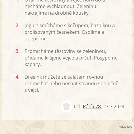
necháme vychladnout. Zeleninu
nakrájíme na drobné kousky.
2.
Jogurt smícháme s kečupem, bazalkou a
prolisovaným česnekem. Osolíme a
opepříme.
3.
Promícháme těstoviny se zeleninou,
přidáme krájené vejce a pršut. Posypeme
kapary.
4.
Dresink můžete se salátem rovnou
promíchat nebo nechat stranou společně
s vejci.
Od:
Ráďa 78
,
27.7.2024
REKLAMA