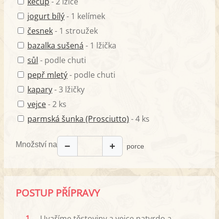
kečup
- 2 lžíce
jogurt bílý
- 1 kelímek
česnek
- 1 stroužek
bazalka sušená
- 1 lžička
sůl
- podle chuti
pepř mletý
- podle chuti
kapary
- 3 lžičky
vejce
- 2 ks
parmská šunka (Prosciutto)
- 4 ks
Množství na
−
+
porce
POSTUP PŘÍPRAVY
1.
Uvaříme těstoviny a vejce natvrdo a