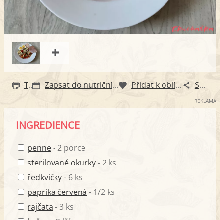
Tisk
Zapsat do nutričního diáře
Přidat k oblíbeným
Sdílet
REKLAMA
INGREDIENCE
penne
- 2 porce
sterilované okurky
- 2 ks
ředkvičky
- 6 ks
paprika červená
- 1/2 ks
rajčata
- 3 ks