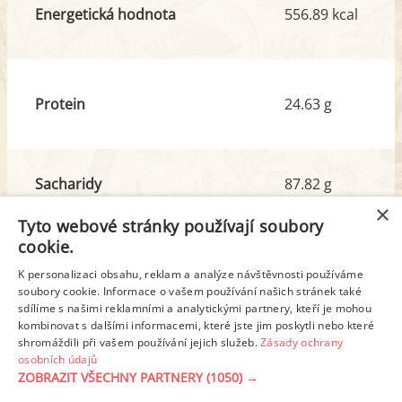
Energetická hodnota
556.89 kcal
Protein
24.63 g
Sacharidy
87.82 g
z toho cukr
17.04 g
×
Tyto webové stránky používají soubory
cookie.
Tuk
9.07 g
K personalizaci obsahu, reklam a analýze návštěvnosti používáme
z toho nas. mastné kyseliny
3.44 g
soubory cookie. Informace o vašem používání našich stránek také
sdílíme s našimi reklamními a analytickými partnery, kteří je mohou
kombinovat s dalšími informacemi, které jste jim poskytli nebo které
shromáždili při vašem používání jejich služeb.
Zásady ochrany
Detailní rozpis
osobních údajů
ZOBRAZIT VŠECHNY PARTNERY
(1050) →
REKLAMA