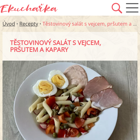
Úvod
•
Recepty
•
Těstovinový salát s vejcem, pršutem a kapary
TĚSTOVINOVÝ SALÁT S VEJCEM,
PRŠUTEM A KAPARY