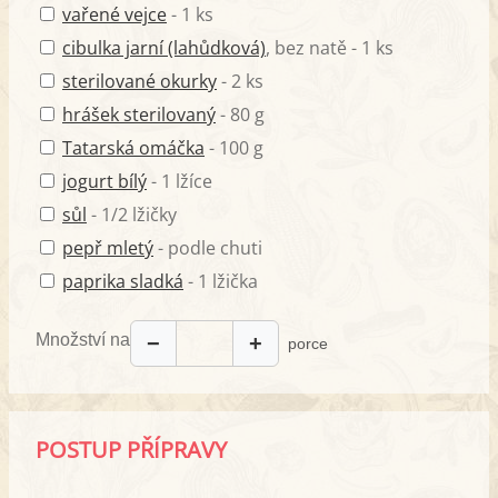
vařené vejce
- 1 ks
cibulka jarní (lahůdková)
, bez natě - 1 ks
sterilované okurky
- 2 ks
hrášek sterilovaný
- 80 g
Tatarská omáčka
- 100 g
jogurt bílý
- 1 lžíce
sůl
- 1/2 lžičky
pepř mletý
- podle chuti
paprika sladká
- 1 lžička
Množství na
−
+
porce
POSTUP PŘÍPRAVY