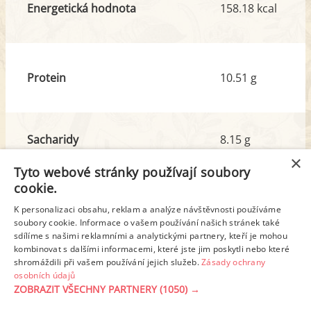
Energetická hodnota
158.18 kcal
Protein
10.51 g
Sacharidy
8.15 g
z toho cukr
3.62 g
×
Tyto webové stránky používají soubory
cookie.
Tuk
8.45 g
K personalizaci obsahu, reklam a analýze návštěvnosti používáme
z toho nas. mastné kyseliny
2.06 g
soubory cookie. Informace o vašem používání našich stránek také
sdílíme s našimi reklamními a analytickými partnery, kteří je mohou
kombinovat s dalšími informacemi, které jste jim poskytli nebo které
shromáždili při vašem používání jejich služeb.
Zásady ochrany
Detailní rozpis
osobních údajů
ZOBRAZIT VŠECHNY PARTNERY
(1050) →
REKLAMA