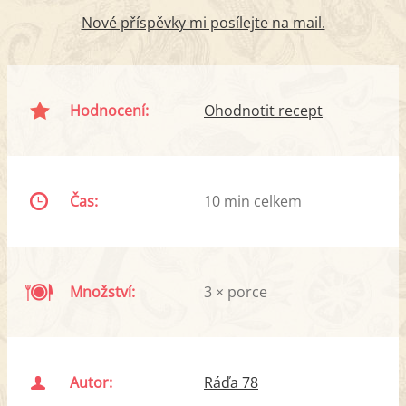
Nové příspěvky mi posílejte na mail.
Hodnocení:
Ohodnotit recept
Čas:
10 min celkem
Množství:
3 × porce
Autor:
Ráďa 78