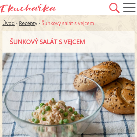
Úvod
•
Recepty
•
Šunkový salát s vejcem
ŠUNKOVÝ SALÁT S VEJCEM