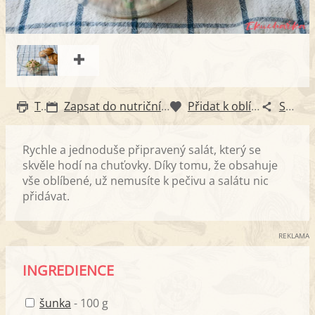
Tisk
Zapsat do nutričního diáře
Přidat k oblíbeným
Sdílet
Rychle a jednoduše připravený salát, který se
skvěle hodí na chuťovky. Díky tomu, že obsahuje
vše oblíbené, už nemusíte k pečivu a salátu nic
přidávat.
REKLAMA
INGREDIENCE
šunka
- 100 g