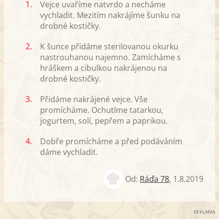
1.
Vejce uvaříme natvrdo a necháme
vychladit. Mezitím nakrájíme šunku na
drobné kostičky.
2.
K šunce přidáme sterilovanou okurku
nastrouhanou najemno. Zamícháme s
hráškem a cibulkou nakrájenou na
drobné kostičky.
3.
Přidáme nakrájené vejce. Vše
promícháme. Ochutíme tatarkou,
jogurtem, solí, pepřem a paprikou.
4.
Dobře promícháme a před podáváním
dáme vychladit.
Od:
Ráďa 78
,
1.8.2019
REKLAMA