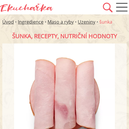
Úvod
•
Ingredience
•
Maso a ryby
•
Uzeniny
•
šunka
ŠUNKA, RECEPTY, NUTRIČNÍ HODNOTY