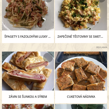
ŠPAGETY S FAZOLOVÝMI LUSKY A ŠUNKOU NA SMETANĚ
ZAPEČENÉ TĚSTOVINY SE SMETANOU
REKLAMA
ZÁVIN SE ŠUNKOU A SÝREM
CUKETOVÁ NÁDIVKA