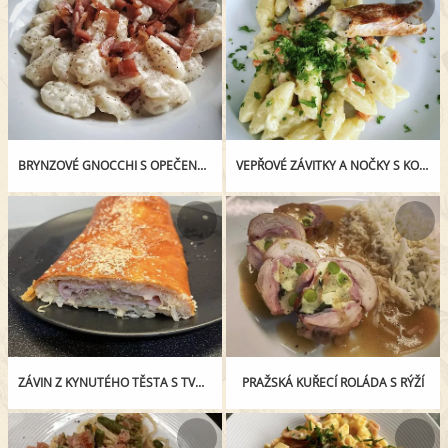
BRYNZOVÉ GNOCCHI S OPEČENOU SCHWARZWALDSKOU ŠUNKOU
VEPŘOVÉ ZÁVITKY A NOČKY S KOŘENOVOU ZELENINOU
ZÁVIN Z KYNUTÉHO TĚSTA S TVARŮŽKY A ZELÍM
PRAŽSKÁ KUŘECÍ ROLÁDA S RÝŽÍ