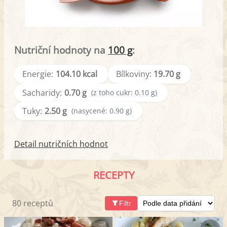
Nutriční hodnoty na
100 g
:
Energie:
104.10 kcal
Bílkoviny:
19.70 g
Sacharidy:
0.70 g
(z toho cukr: 0.10 g)
Tuky:
2.50 g
(nasycené: 0.90 g)
Detail nutričních hodnot
RECEPTY
80 receptů
Filtr