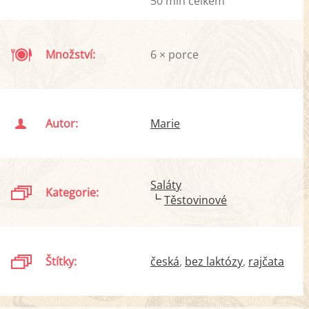
50 min celkem
Množství:
6 × porce
Autor:
Marie
Saláty
Kategorie:
Těstovinové
Štítky:
česká
bez laktózy
rajčata