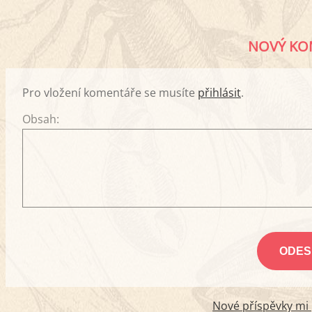
NOVÝ KO
Pro vložení komentáře se musíte
přihlásit
.
Obsah:
Nové příspěvky mi p