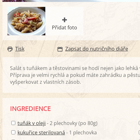
Přidat foto
Tisk
Zapsat do nutričního diáře
Salát s tuňákem a těstovinami se hodí nejen jako lehká v
Příprava je velmi rychlá a pokud máte zahrádku a pěstuj
vyšperkovat z vlastních zásob.
INGREDIENCE
tuňák v oleji
- 2 plechovky (po 80g)
kukuřice sterilovaná
- 1 plechovka