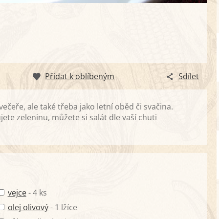
Přidat k oblíbeným
Sdílet
ečeře, ale také třeba jako letní oběd či svačina.
ete zeleninu, můžete si salát dle vaší chuti
vejce
- 4 ks
olej olivový
- 1 lžíce