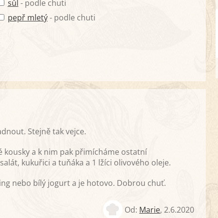
sůl
- podle chuti
pepř mletý
- podle chuti
dnout. Stejně tak vejce.
lé kousky a k nim pak přimícháme ostatní
lát, kukuřici a tuňáka a 1 lžíci olivového oleje.
g nebo bílý jogurt a je hotovo. Dobrou chuť.
Od:
Marie
,
2.6.2020