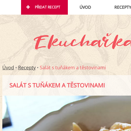
ÚVOD
RECEPT
PŘIDAT RECEPT
Úvod
•
Recepty
•
Salát s tuňákem a těstovinami
SALÁT S TUŇÁKEM A TĚSTOVINAMI