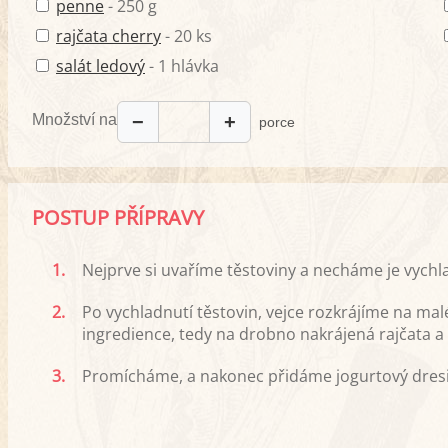
penne
- 250 g
rajčata cherry
- 20 ks
salát ledový
- 1 hlávka
Množství na
−
+
porce
POSTUP PŘÍPRAVY
1.
Nejprve si uvaříme těstoviny a necháme je vychla
2.
Po vychladnutí těstovin, vejce rozkrájíme na ma
ingredience, tedy na drobno nakrájená rajčata a sa
3.
Promícháme, a nakonec přidáme jogurtový dresin