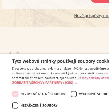
Nové příspěvky mi p
PODMÍNKY UŽITÍ
Tyto webové stránky používají soubory cooki
K personalizaci obsahu, reklam a analýze návštěvnosti používáme s
sdílíme s našimi reklamními a analytickými partnery, kteří je mohou 
shromáždili při vašem používání jejich služeb.
Zásady ochrany osobn
ZOBRAZIT VŠECHNY PARTNERY
(1050) →
NEZBYTNĚ NUTNÉ SOUBORY
VÝKONOVÉ SOUBO
© 2003-2026 ekucharka.cz
, IS
NEZAŘAZENÉ SOUBORY