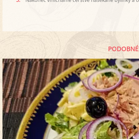
3.
Nakonec vmícháme čerstvě nasekané bylinky a o
PODOBNÉ 