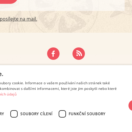
osílejte na mail.
ZÁSADY OCHRANY OSOBNÍCH ÚDAJŮ
KONTAKT
e.
oubory cookie. Informace o vašem používání našich stránek také
kombinovat s dalšími informacemi, které jste jim poskytli nebo které
ích údajů
RY
SOUBORY CÍLENÍ
FUNKČNÍ SOUBORY
SN 2694-6866, jakékoli veřejné šíření obsahu tohoto serveru je bez písemného s