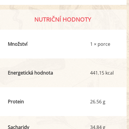
NUTRIČNÍ HODNOTY
Množství
1 × porce
Energetická hodnota
441.15 kcal
Protein
26.56 g
Sacharidy
34.84 g