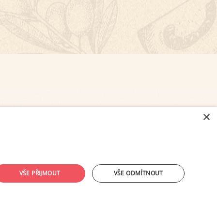
×
NASTAVENÍ COOKIES
VŠE PŘIJMOUT
VŠE ODMÍTNOUT
ouhlasu provozovatele zakázáno.