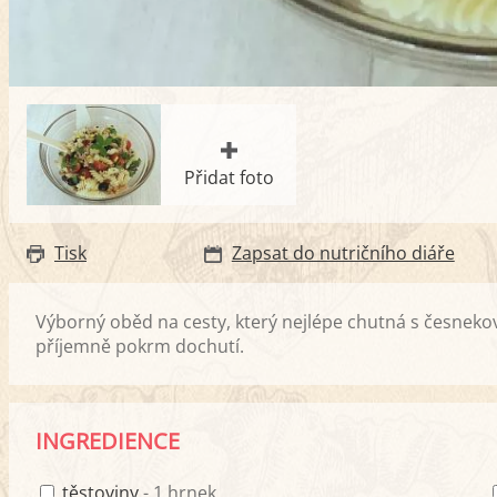
Přidat foto
Tisk
Zapsat do nutričního diáře
Výborný oběd na cesty, který nejlépe chutná s česnekov
příjemně pokrm dochutí.
INGREDIENCE
těstoviny
- 1 hrnek