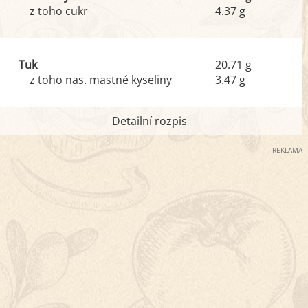
z toho cukr
4.37 g
Tuk
20.71 g
z toho nas. mastné kyseliny
3.47 g
Detailní rozpis
REKLAMA