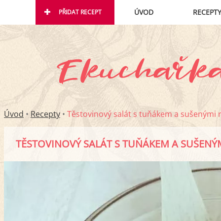
ÚVOD
RECEPT
PŘIDAT RECEPT
Úvod
•
Recepty
•
Těstovinový salát s tuňákem a sušenými r
TĚSTOVINOVÝ SALÁT S TUŇÁKEM A SUŠENÝM