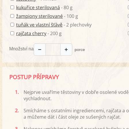
kukuřice sterilovaná
- 80 g
žampiony sterilované
- 100 g
tuňák ve vlastní šťávě
- 2 plechovky
rajčata cherry
- 200 g
Množství na
−
+
porce
POSTUP PŘÍPRAVY
1.
Nejprve uvaříme těstoviny v dobře osolené vodě
vychladnout.
2.
Smícháme s ostatními ingrediencemi, rajčata a ol
a můžeme dát i část oleje ze sušených rajčat.