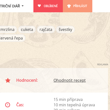
TRIČNÍ DIÁŘ
OBLÍBENÉ
PŘIHLÁSIT
zmrzlina
cuketa
rajčata
švestky
červená řepa
REKLAMA
Hodnocení:
Ohodnotit recept
15 min příprava
Čas:
10 min tepelná úprava