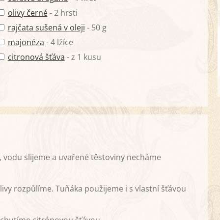
olivy černé
- 2 hrsti
rajčata sušená v oleji
- 50 g
majonéza
- 4 lžíce
citronová šťáva
- z 1 kusu
, vodu slijeme a uvařené těstoviny necháme
ivy rozpůlíme. Tuňáka použijeme i s vlastní šťávou