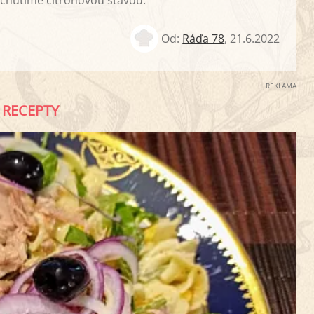
chutíme citrónovou šťávou.
Od:
Ráďa 78
,
21.6.2022
REKLAMA
RECEPTY