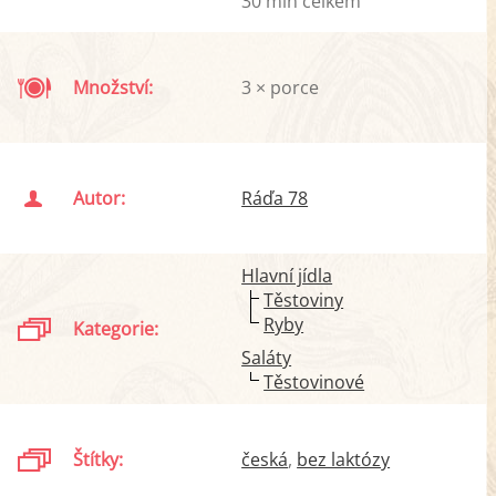
30 min celkem
Množství:
3 × porce
Autor:
Ráďa 78
Hlavní jídla
Těstoviny
Ryby
Kategorie:
Saláty
Těstovinové
Štítky:
česká
bez laktózy