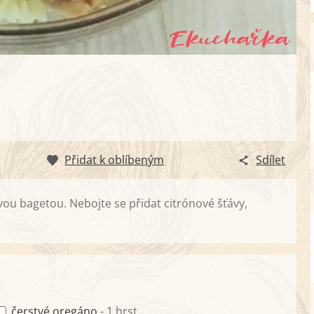
Přidat k oblíbeným
Sdílet
ou bagetou. Nebojte se přidat citrónové šťávy,
čerstvé oregáno
- 1 hrst