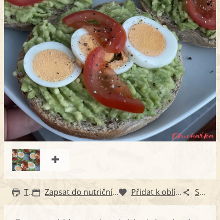
Tisk
Zapsat do nutričního diáře
Přidat k oblíbeným
Sdílet