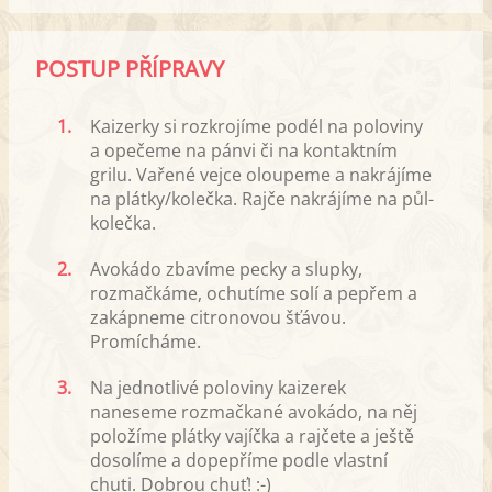
POSTUP PŘÍPRAVY
1.
Kaizerky si rozkrojíme podél na poloviny
a opečeme na pánvi či na kontaktním
grilu. Vařené vejce oloupeme a nakrájíme
na plátky/kolečka. Rajče nakrájíme na půl-
kolečka.
2.
Avokádo zbavíme pecky a slupky,
rozmačkáme, ochutíme solí a pepřem a
zakápneme citronovou šťávou.
Promícháme.
3.
Na jednotlivé poloviny kaizerek
naneseme rozmačkané avokádo, na něj
položíme plátky vajíčka a rajčete a ještě
dosolíme a dopepříme podle vlastní
chuti. Dobrou chuť! :-)