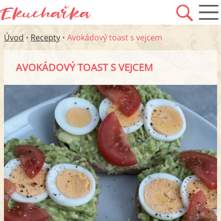
Úvod
•
Recepty
•
Avokádový toast s vejcem
AVOKÁDOVÝ TOAST S VEJCEM