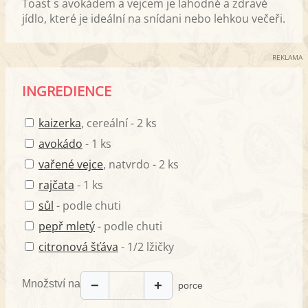
Toast s avokádem a vejcem je lahodné a zdravé
jídlo, které je ideální na snídani nebo lehkou večeři.
REKLAMA
INGREDIENCE
kaizerka
, cereální - 2 ks
avokádo
- 1 ks
vařené vejce
, natvrdo - 2 ks
rajčata
- 1 ks
sůl
- podle chuti
pepř mletý
- podle chuti
citronová šťáva
- 1/2 lžičky
Množství na
−
+
porce