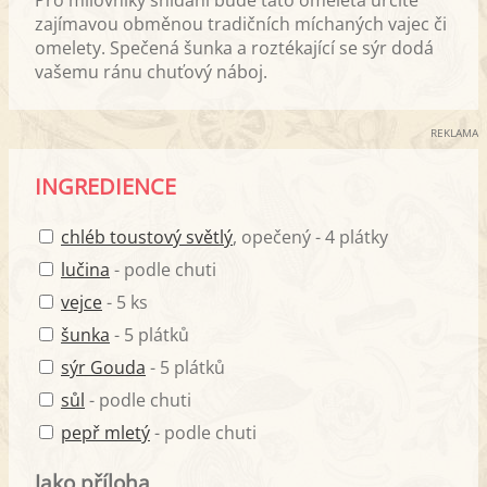
zajímavou obměnou tradičních míchaných vajec či
omelety. Spečená šunka a roztékající se sýr dodá
vašemu ránu chuťový náboj.
REKLAMA
INGREDIENCE
chléb toustový světlý
, opečený - 4 plátky
lučina
- podle chuti
vejce
- 5 ks
šunka
- 5 plátků
sýr Gouda
- 5 plátků
sůl
- podle chuti
pepř mletý
- podle chuti
Jako příloha