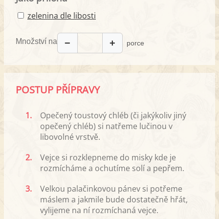
zelenina dle libosti
Množství na
−
+
porce
POSTUP PŘÍPRAVY
1.
Opečený toustový chléb (či jakýkoliv jiný
opečený chléb) si natřeme lučinou v
libovolné vrstvě.
2.
Vejce si rozklepneme do misky kde je
rozmícháme a ochutíme solí a pepřem.
3.
Velkou palačinkovou pánev si potřeme
máslem a jakmile bude dostatečně hřát,
vylijeme na ní rozmíchaná vejce.