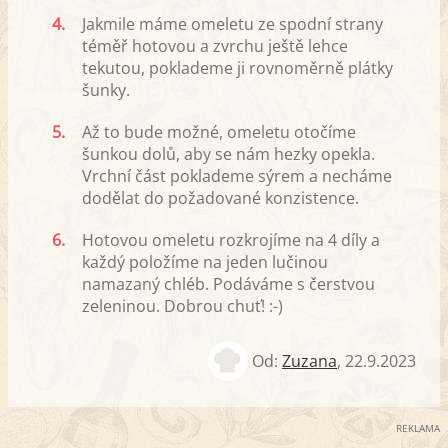
4.
Jakmile máme omeletu ze spodní strany
téměř hotovou a zvrchu ještě lehce
tekutou, poklademe ji rovnoměrně plátky
šunky.
5.
Až to bude možné, omeletu otočíme
šunkou dolů, aby se nám hezky opekla.
Vrchní část poklademe sýrem a necháme
dodělat do požadované konzistence.
6.
Hotovou omeletu rozkrojíme na 4 díly a
každý položíme na jeden lučinou
namazaný chléb. Podáváme s čerstvou
zeleninou. Dobrou chuť! :-)
Od:
Zuzana
,
22.9.2023
REKLAMA