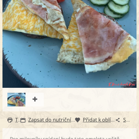
Tisk
Zapsat do nutričního diáře
Přidat k oblíbeným
Sdílet
Pro milovníky snídaní bude tato omeleta určitě