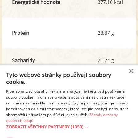
Energetická hodnota
377.10 kcal
Protein
28.87 g
Sacharidy
21.74 g
z toho cukr
1.41 g
×
Tyto webové stránky používají soubory
cookie.
Tuk
18.85 g
K personalizaci obsahu, reklam a analýze návštěvnosti používáme
z toho nas. mastné kyseliny
8.28 g
soubory cookie. Informace o vašem používání našich stránek také
sdílíme s našimi reklamními a analytickými partnery, kteří je mohou
kombinovat s dalšími informacemi, které jste jim poskytli nebo které
shromáždili při vašem používání jejich služeb.
Zásady ochrany
Detailní rozpis
osobních údajů
ZOBRAZIT VŠECHNY PARTNERY
(1050) →
REKLAMA