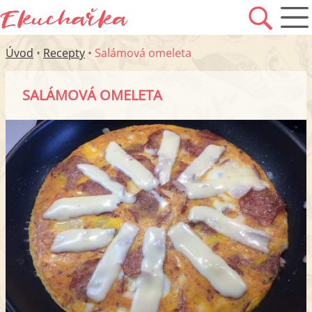
Úvod
•
Recepty
•
Salámová omeleta
SALÁMOVÁ OMELETA