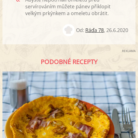
servírováním můžete pánev přiklopit
velkým prkýnkem a omeletu obrátit.
Od:
Ráďa 78
,
26.6.2020
REKLAMA
PODOBNÉ RECEPTY