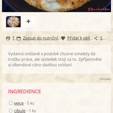
Tisk
Zapsat do nutričního diáře
Přidat k oblíbeným
Sdílet
Vydatná snídaně v podobě chutné omelety dá
trošku práce, ale výsledek stojí za to. Zpříjemněte
si víkendové ráno skvělou snídaní.
REKLAMA
INGREDIENCE
vejce
- 5 ks
cibule
- 1 ks