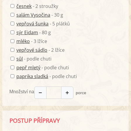
česnek
- 2 stroužky
salám Vysočina
- 30 g
vepřová šunka
- 5 plátků
sýr Eidam
- 80 g
mléko
- 3 lžíce
vepřové sádlo
- 2 lžíce
sůl
- podle chuti
pepř mletý
- podle chuti
paprika sladká
- podle chuti
Množství na
−
+
porce
POSTUP PŘÍPRAVY