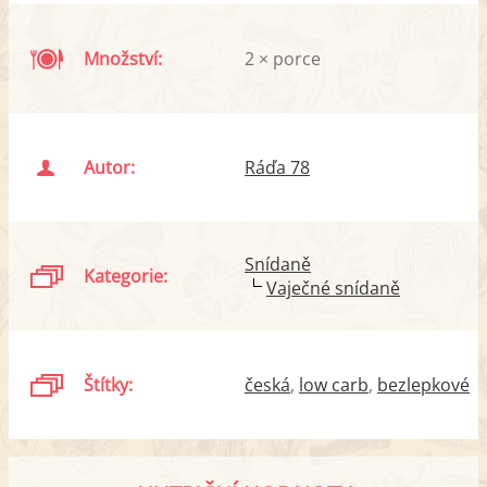
Množství:
2 × porce
Autor:
Ráďa 78
Snídaně
Kategorie:
Vaječné snídaně
Štítky:
česká
low carb
bezlepkové