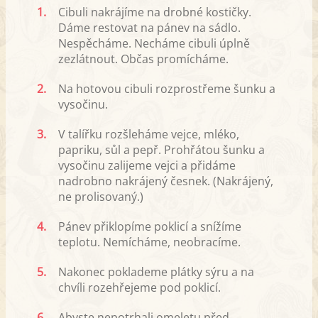
1.
Cibuli nakrájíme na drobné kostičky.
Dáme restovat na pánev na sádlo.
Nespěcháme. Necháme cibuli úplně
zezlátnout. Občas promícháme.
2.
Na hotovou cibuli rozprostřeme šunku a
vysočinu.
3.
V talířku rozšleháme vejce, mléko,
papriku, sůl a pepř. Prohřátou šunku a
vysočinu zalijeme vejci a přidáme
nadrobno nakrájený česnek. (Nakrájený,
ne prolisovaný.)
4.
Pánev přiklopíme poklicí a snížíme
teplotu. Nemícháme, neobracíme.
5.
Nakonec poklademe plátky sýru a na
chvíli rozehřejeme pod poklicí.
6.
Abyste nepotrhali omeletu před