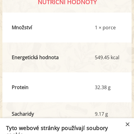
NUTRIČNÍ HODNOTY
Množství
1 × porce
Energetická hodnota
549.45 kcal
Protein
32.38 g
Sacharidy
9.17 g
z toho cukr
4.89 g
×
Tyto webové stránky používají soubory