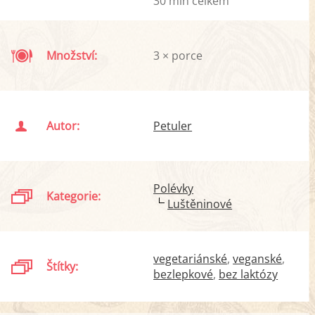
30 min celkem
Množství:
3 × porce
Autor:
Petuler
Polévky
Kategorie:
Luštěninové
vegetariánské
veganské
Štítky:
bezlepkové
bez laktózy