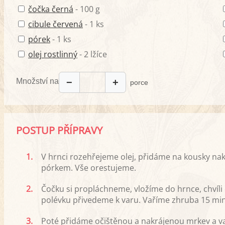
čočka černá
- 100 g
cibule červená
- 1 ks
pórek
- 1 ks
olej rostlinný
- 2 lžíce
Množství na
−
+
porce
POSTUP PŘÍPRAVY
1.
V hrnci rozehřejeme olej, přidáme na kousky na
pórkem. Vše orestujeme.
2.
Čočku si propláchneme, vložíme do hrnce, chvíli
polévku přivedeme k varu. Vaříme zhruba 15 min
3.
Poté přidáme očištěnou a nakrájenou mrkev a va