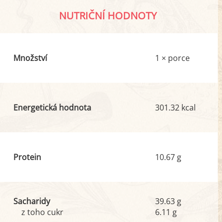
NUTRIČNÍ HODNOTY
Množství
1 × porce
Energetická hodnota
301.32 kcal
Protein
10.67 g
Sacharidy
39.63 g
z toho cukr
6.11 g