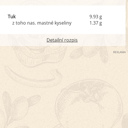
Tuk
9.93 g
z toho nas. mastné kyseliny
1.37 g
Detailní rozpis
REKLAMA