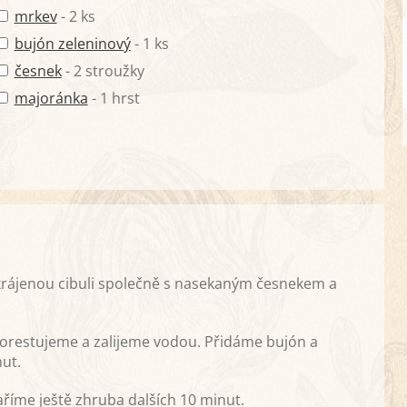
mrkev
- 2 ks
bujón zeleninový
- 1 ks
česnek
- 2 stroužky
majoránka
- 1 hrst
krájenou cibuli společně s nasekaným česnekem a
 orestujeme a zalijeme vodou. Přidáme bujón a
ut.
říme ještě zhruba dalších 10 minut.