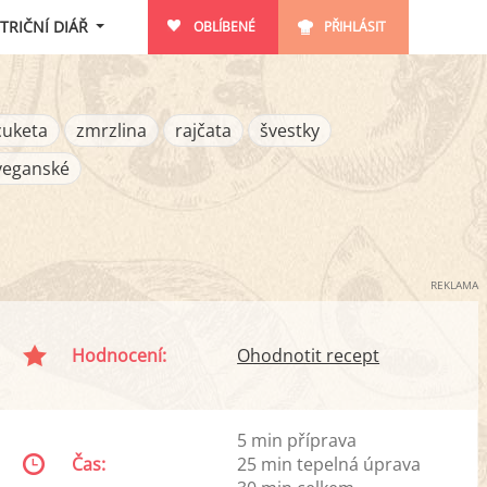
TRIČNÍ DIÁŘ
OBLÍBENÉ
PŘIHLÁSIT
cuketa
zmrzlina
rajčata
švestky
veganské
REKLAMA
Hodnocení:
Ohodnotit recept
5 min příprava
Čas:
25 min tepelná úprava