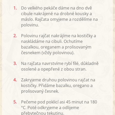
1.
Do velkého pekáče dáme na dno dvě
cibule nakrájené na drobné kousky a
máslo. Rajčata omyjeme a rozdělíme na
polovinu.
2.
Polovinu rajčat nakrájíme na kostičky a
naskládáme na cibuli. Ochutíme
bazalkou, oreganem a prolisovaným
česnekem (vždy polovinou).
3.
Na rajčata navrstvíme rybí filé, důkladně
osolené a opepřené z obou stran.
4.
Zakryjeme druhou polovinou rajčat na
kostičky. Přidáme bazalku, oregano a
prolisovaný česnek.
5.
Pečeme pod poklicí asi 45 minut na 180
°C. Poté odkryjeme a odlijeme
přebytečnou tekutinu.