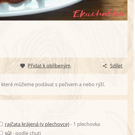
Přidat k oblíbeným
Sdílet
 které můžeme podávat s pečivem a nebo rýží.
rajčata krájená (v plechovce)
- 1 plechovka
sůl
- podle chuti