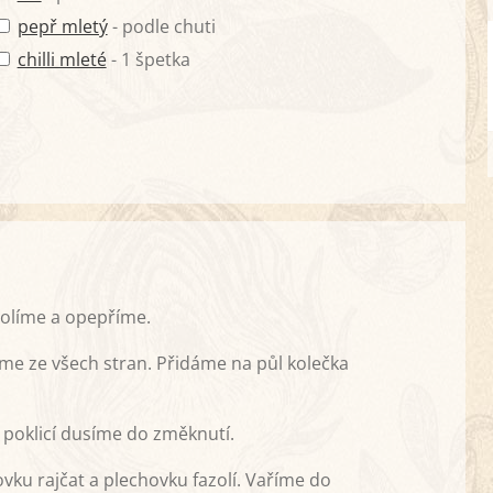
pepř mletý
- podle chuti
chilli mleté
- 1 špetka
solíme a opepříme.
me ze všech stran. Přidáme na půl kolečka
poklicí dusíme do změknutí.
u rajčat a plechovku fazolí. Vaříme do