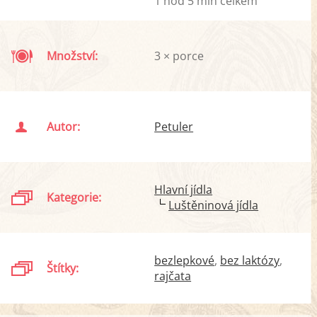
1 hod 5 min celkem
Množství:
3 × porce
Autor:
Petuler
Hlavní jídla
Kategorie:
Luštěninová jídla
bezlepkové
bez laktózy
Štítky:
rajčata