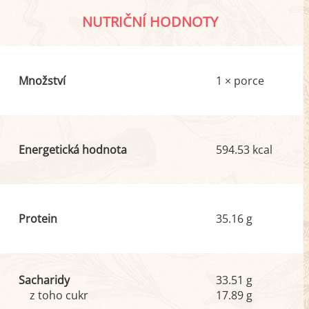
NUTRIČNÍ HODNOTY
Množství
1 × porce
Energetická hodnota
594.53 kcal
Protein
35.16 g
Sacharidy
33.51 g
z toho cukr
17.89 g