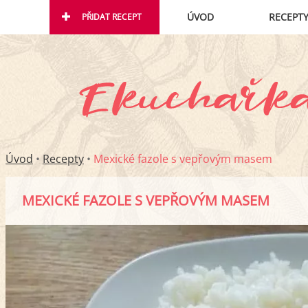
ÚVOD
RECEPT
PŘIDAT RECEPT
Úvod
•
Recepty
•
Mexické fazole s vepřovým masem
MEXICKÉ FAZOLE S VEPŘOVÝM MASEM