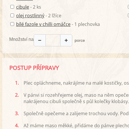
cibule
- 2 ks
olej rostlinný
- 2 lžíce
bílé fazole v chilli omáčce
- 1 plechovka
Množství na
−
+
porce
POSTUP PŘÍPRAVY
1.
Plec opláchneme, nakrájíme na malé kostičky, o
2.
V pánvi si rozehřejeme olej, maso na něm opeče
nakrájenou cibuli společně s půl kolečky klobásy.
3.
Společně opečeme a zalijeme trochou vody. Pod 
4.
Až máme maso měkké, přidáme do pánve plechovk