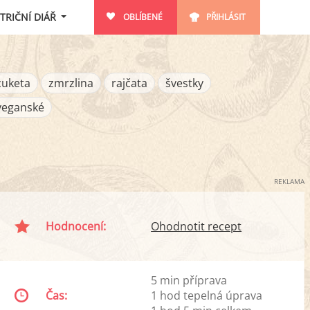
TRIČNÍ DIÁŘ
OBLÍBENÉ
PŘIHLÁSIT
cuketa
zmrzlina
rajčata
švestky
veganské
REKLAMA
Hodnocení:
Ohodnotit recept
5 min příprava
Čas:
1 hod tepelná úprava