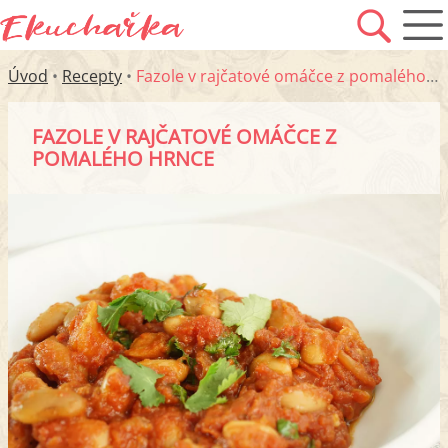
Úvod
•
Recepty
•
Fazole v rajčatové omáčce z pomalého hrnce
FAZOLE V RAJČATOVÉ OMÁČCE Z
POMALÉHO HRNCE