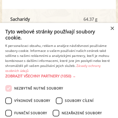
Sacharidy
64.37 g
z toho cukr
11.46 g
×
Tyto webové stránky používají soubory
cookie.
Tuk
5.71 g
K personalizaci obsahu, reklam a analýze návštěvnosti používáme
z toho nas. mastné kyseliny
0.86 g
soubory cookie. Informace o vašem používání našich stránek také
sdílíme s našimi reklamními a analytickými partnery, kteří je mohou
kombinovat s dalšími informacemi, které jste jim poskytli nebo které
shromáždili při vašem používání jejich služeb.
Zásady ochrany
Detailní rozpis
osobních údajů
ZOBRAZIT VŠECHNY PARTNERY
(1050) →
REKLAMA
NEZBYTNĚ NUTNÉ SOUBORY
PODMÍNKY UŽITÍ
ZÁSADY OCHRANY OSOBNÍCH ÚDAJŮ
KONTAKT
VÝKONOVÉ SOUBORY
SOUBORY CÍLENÍ
NASTAVENÍ COOKIES
FUNKČNÍ SOUBORY
NEZAŘAZENÉ SOUBORY