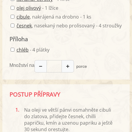
olej olivový
- 1 lžíce
cibule
, nakrájená na drobno - 1 ks
česnek
, nasekaný nebo prolisovaný - 4 stroužky
Příloha
chléb
- 4 plátky
Množství na
−
+
porce
POSTUP PŘÍPRAVY
1.
Na oleji ve větší pánvi osmahněte cibuli
do zlatova, přidejte česnek, chilli
papričku, kmín a uzenou papriku a ještě
30 sekund orestujte.