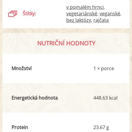
v pomalém hrnci
Štítky:
vegetariánské
veganské
bez laktózy
rajčata
NUTRIČNÍ HODNOTY
Množství
1 × porce
Energetická hodnota
448.63 kcal
Protein
23.67 g