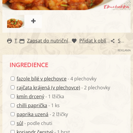
Tisk
Zapsat do nutričního diáře
Přidat k oblíbeným
Sdílet
REKLAMA
INGREDIENCE
fazole bílé v plechovce
- 4 plechovky
rajčata krájená (v plechovce)
- 2 plechovky
kmín drcený
- 1 lžička
chilli paprička
- 1 ks
paprika uzená
- 2 lžičky
sůl
- podle chuti
koriandr čerstvý
- 1 hrst