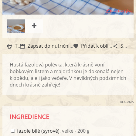
Tisk
Zapsat do nutričního diáře
Přidat k oblíbeným
Sdílet
Hustá fazolová polévka, která krásně voní
bobkovým listem a majoránkou je dokonalá nejen
k obědu, ale i jako večeře. V nevlídných podzimních
dnech krásně zahřeje!
REKLAMA
INGREDIENCE
fazole bílé (syrové)
, velké - 200 g