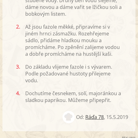
studené vody. Druhý den vodu slejeme,
dáme novou a dáme vařit se lžičkou soli a
bobkovým listem.
2.
Až jsou fazole měkké, připravíme si v
jiném hrnci zásmažku. Rozehřejeme
sádlo, přidáme hladkou mouku a
promícháme. Po zpěnění zalijeme vodou
a dobře promícháme na hustější kaši.
3.
Do základu vlijeme fazole i s vývarem.
Podle požadované hustoty přilejeme
vodu.
4.
Dochutíme česnekem, solí, majoránkou a
sladkou paprikou. Můžeme připepřit.
Od:
Ráďa 78
,
15.5.2019
REKLAMA