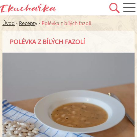
Úvod
•
Recepty
•
Polévka z bílých fazolí
POLÉVKA Z BÍLÝCH FAZOLÍ