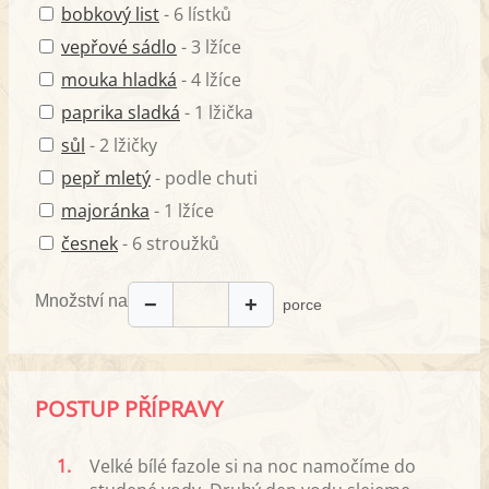
bobkový list
- 6 lístků
vepřové sádlo
- 3 lžíce
mouka hladká
- 4 lžíce
paprika sladká
- 1 lžička
sůl
- 2 lžičky
pepř mletý
- podle chuti
majoránka
- 1 lžíce
česnek
- 6 stroužků
Množství na
−
+
porce
POSTUP PŘÍPRAVY
1.
Velké bílé fazole si na noc namočíme do