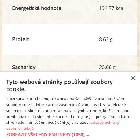
Energetická hodnota
194.77 kcal
Protein
8.63 g
Sacharidy
20.06 g
z toho cukr
0.80 g
×
Tyto webové stránky používají soubory
cookie.
Tuk
6.83 g
K personalizaci obsahu, reklam a analýze návštěvnosti používáme
z toho nas. mastné kyseliny
2.60 g
soubory cookie. Informace o vašem používání našich stránek také
sdílíme s našimi reklamními a analytickými partnery, kteří je mohou
kombinovat s dalšími informacemi, které jste jim poskytli nebo které
shromáždili při vašem používání jejich služeb.
Zásady ochrany
Detailní rozpis
osobních údajů
ZOBRAZIT VŠECHNY PARTNERY
(1050) →
REKLAMA