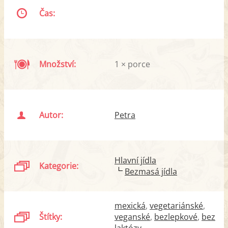
Čas:
Množství:
1 × porce
Autor:
Petra
Hlavní jídla
Kategorie:
Bezmasá jídla
mexická
vegetariánské
Štítky:
veganské
bezlepkové
bez
laktózy