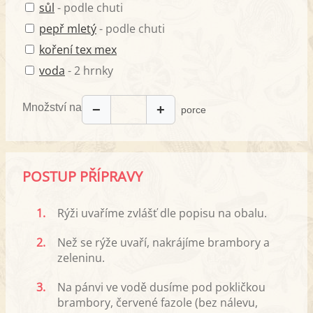
sůl
- podle chuti
pepř mletý
- podle chuti
koření tex mex
voda
- 2 hrnky
Množství na
−
+
porce
POSTUP PŘÍPRAVY
1.
Rýži uvaříme zvlášť dle popisu na obalu.
2.
Než se rýže uvaří, nakrájíme brambory a
zeleninu.
3.
Na pánvi ve vodě dusíme pod pokličkou
brambory, červené fazole (bez nálevu,