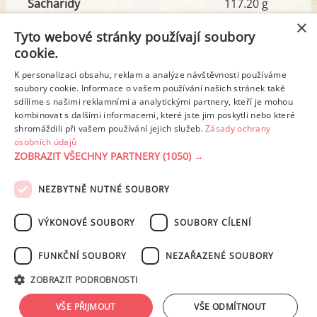
Sacharidy
117.20 g
z toho cukr
18.92 g
×
Tyto webové stránky používají soubory
cookie.
Tuk
3.86 g
K personalizaci obsahu, reklam a analýze návštěvnosti používáme
z toho nas. mastné kyseliny
0.73 g
soubory cookie. Informace o vašem používání našich stránek také
sdílíme s našimi reklamními a analytickými partnery, kteří je mohou
kombinovat s dalšími informacemi, které jste jim poskytli nebo které
shromáždili při vašem používání jejich služeb.
Zásady ochrany
Detailní rozpis
osobních údajů
ZOBRAZIT VŠECHNY PARTNERY
(1050) →
REKLAMA
NEZBYTNĚ NUTNÉ SOUBORY
PODMÍNKY UŽITÍ
ZÁSADY OCHRANY OSOBNÍCH ÚDAJŮ
KONTAKT
VÝKONOVÉ SOUBORY
SOUBORY CÍLENÍ
NASTAVENÍ COOKIES
FUNKČNÍ SOUBORY
NEZAŘAZENÉ SOUBORY
© 2003-2026 ekucharka.cz
, ISSN 2694-6866, jakékoli veřejné šíření obsahu
ZOBRAZIT PODROBNOSTI
tohoto serveru je bez písemného souhlasu provozovatele zakázáno.
Design: Eva Roverová
VŠE PŘIJMOUT
VŠE ODMÍTNOUT