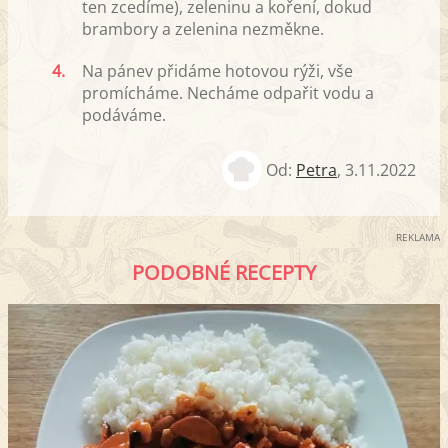
ten zcedíme), zeleninu a koření, dokud
brambory a zelenina nezměkne.
4.
Na pánev přidáme hotovou rýži, vše
promícháme. Necháme odpařit vodu a
podáváme.
Od:
Petra
,
3.11.2022
REKLAMA
PODOBNÉ RECEPTY