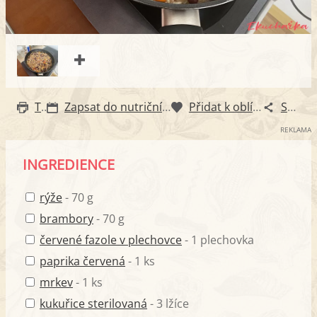
Tisk
Zapsat do nutričního diáře
Přidat k oblíbeným
Sdílet
REKLAMA
INGREDIENCE
rýže
- 70 g
brambory
- 70 g
červené fazole v plechovce
- 1 plechovka
paprika červená
- 1 ks
mrkev
- 1 ks
kukuřice sterilovaná
- 3 lžíce