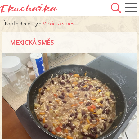
Úvod
•
Recepty
•
Mexická směs
MEXICKÁ SMĚS