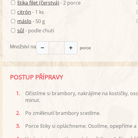
štika filet (čerstvá)
- 2 porce
citrón
- 1 ks
máslo
- 50 g
sůl
- podle chuti
Množství na
−
+
porce
POSTUP PŘÍPRAVY
1.
Očistíme si brambory, nakrájíme na kostičky, os
minut.
2.
Po změknutí brambory scedíme.
3.
Porce štiky si opláchneme. Osolíme, opepříme