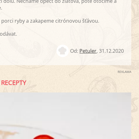
ži dolů. Necháme opéct do zlatova, poté otočíme a
.
e porci ryby a zakapeme citrónovou šťávou.
odávat.
Od:
Petuler
,
31.12.2020
REKLAMA
RECEPTY