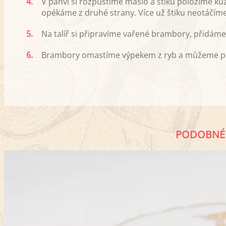
4.
V pánvi si rozpustíme máslo a štiku položíme ků
opékáme z druhé strany. Více už štiku neotáčíme
5.
Na talíř si připravíme vařené brambory, přidám
6.
Brambory omastíme výpekem z ryb a můžeme p
PODOBNÉ 