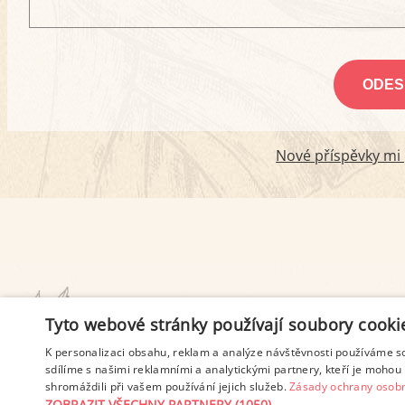
Nové příspěvky mi p
PODMÍNKY UŽITÍ
Tyto webové stránky používají soubory cooki
K personalizaci obsahu, reklam a analýze návštěvnosti používáme s
sdílíme s našimi reklamními a analytickými partnery, kteří je mohou 
shromáždili při vašem používání jejich služeb.
Zásady ochrany osobn
ZOBRAZIT VŠECHNY PARTNERY
(1050) →