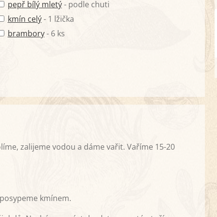
pepř bílý mletý
- podle chuti
kmín celý
- 1 lžička
brambory
- 6 ks
olíme, zalijeme vodou a dáme vařit. Vaříme 15-20
 a posypeme kmínem.