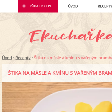
ÚVOD
RECEPT
PŘIDAT RECEPT
Úvod
•
Recepty
•
Štika na másle a kmínu s vařeným bram
ŠTIKA NA MÁSLE A KMÍNU S VAŘENÝM BR