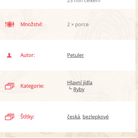
25 min celkem
Množství:
2 × porce
Autor:
Petuler
Hlavní jídla
Kategorie:
Ryby
Štítky:
česká
bezlepkové