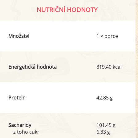
NUTRIČNÍ HODNOTY
Množství
1 × porce
Energetická hodnota
819.40 kcal
Protein
42.85 g
Sacharidy
101.45 g
z toho cukr
6.33 g