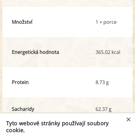
Množství
1 × porce
Energetická hodnota
365.02 kcal
Protein
8.73 g
Sacharidy
62.37 g
z toho cukr
4.47 g
×
Tyto webové stránky používají soubory
cookie.