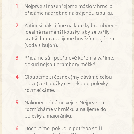
1.
Nejprve si rozehřejeme máslo v hrnci a
přidáme nadrobno nakrájenou cibulku.
2.
Zatím si nakrájíme na kousky brambory –
ideálně na menší kousky, aby se vařily
kratší dobu a zalijeme hovězím bujónem
(voda + bujón).
3.
Přidáme sůl, pepř,nové koření a vaříme,
dokud nejsou brambory měkké.
4.
Oloupeme si česnek (my dáváme celou
hlavu) a stroužky česneku do polévky
rozmačkáme.
5.
Nakonec přidáme vejce. Nejprve ho
rozmícháme v hrníčku a nalijeme do
polévky a majoránku.
6.
Dochutíme, pokud je potřeba solí i