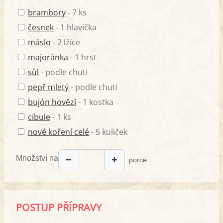
brambory
- 7 ks
česnek
- 1 hlavička
máslo
- 2 lžíce
majoránka
- 1 hrst
sůl
- podle chuti
pepř mletý
- podle chuti
bujón hovězí
- 1 kostka
cibule
- 1 ks
nové koření celé
- 5 kuliček
Množství na
−
+
porce
POSTUP PŘÍPRAVY