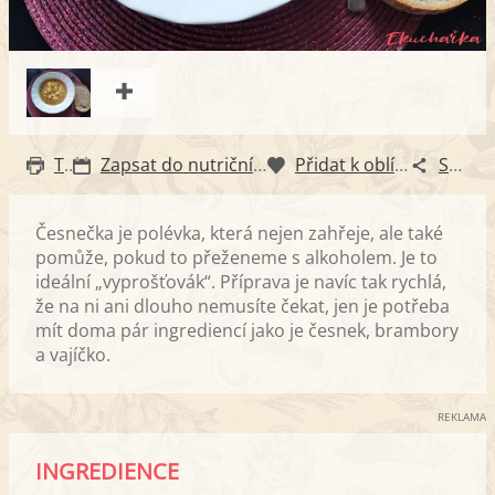
Tisk
Zapsat do nutričního diáře
Přidat k oblíbeným
Sdílet
Česnečka je polévka, která nejen zahřeje, ale také
pomůže, pokud to přeženeme s alkoholem. Je to
ideální „vyprošťovák“. Příprava je navíc tak rychlá,
že na ni ani dlouho nemusíte čekat, jen je potřeba
mít doma pár ingrediencí jako je česnek, brambory
a vajíčko.
REKLAMA
INGREDIENCE