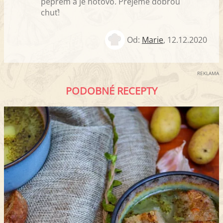
pepřem a je hotovo. Přejeme dobrou
chuť!
Od:
Marie
,
12.12.2020
REKLAMA
PODOBNÉ RECEPTY