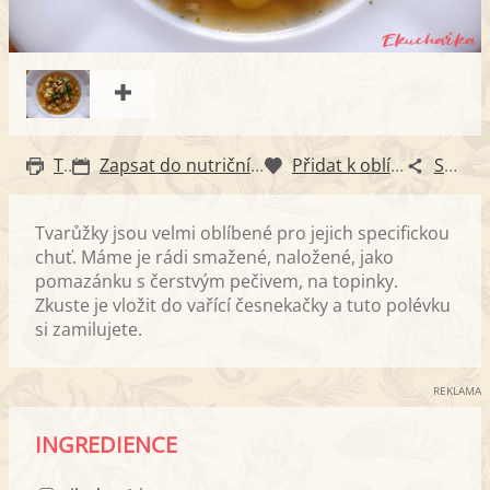
Tisk
Zapsat do nutričního diáře
Přidat k oblíbeným
Sdílet
Tvarůžky jsou velmi oblíbené pro jejich specifickou
chuť. Máme je rádi smažené, naložené, jako
pomazánku s čerstvým pečivem, na topinky.
Zkuste je vložit do vařící česnekačky a tuto polévku
si zamilujete.
REKLAMA
INGREDIENCE