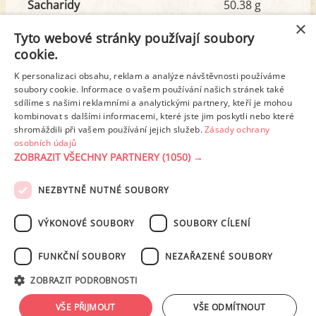
Sacharidy
50.38 g
z toho cukr
5.07 g
×
Tyto webové stránky používají soubory
cookie.
Tuk
22.77 g
K personalizaci obsahu, reklam a analýze návštěvnosti používáme
z toho nas. mastné kyseliny
5.98 g
soubory cookie. Informace o vašem používání našich stránek také
sdílíme s našimi reklamními a analytickými partnery, kteří je mohou
kombinovat s dalšími informacemi, které jste jim poskytli nebo které
shromáždili při vašem používání jejich služeb.
Zásady ochrany
Detailní rozpis
osobních údajů
ZOBRAZIT VŠECHNY PARTNERY
(1050) →
REKLAMA
NEZBYTNĚ NUTNÉ SOUBORY
PODMÍNKY UŽITÍ
ZÁSADY OCHRANY OSOBNÍCH ÚDAJŮ
KONTAKT
VÝKONOVÉ SOUBORY
SOUBORY CÍLENÍ
NASTAVENÍ COOKIES
FUNKČNÍ SOUBORY
NEZAŘAZENÉ SOUBORY
© 2003-2026 ekucharka.cz
, ISSN 2694-6866, jakékoli veřejné šíření obsahu
ZOBRAZIT PODROBNOSTI
tohoto serveru je bez písemného souhlasu provozovatele zakázáno.
Design: Eva Roverová
VŠE PŘIJMOUT
VŠE ODMÍTNOUT