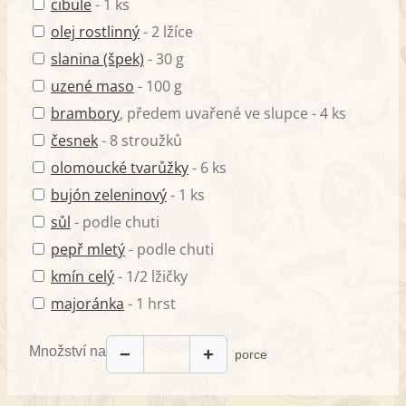
cibule
- 1 ks
olej rostlinný
- 2 lžíce
slanina (špek)
- 30 g
uzené maso
- 100 g
brambory
, předem uvařené ve slupce - 4 ks
česnek
- 8 stroužků
olomoucké tvarůžky
- 6 ks
bujón zeleninový
- 1 ks
sůl
- podle chuti
pepř mletý
- podle chuti
kmín celý
- 1/2 lžičky
majoránka
- 1 hrst
Množství na
−
+
porce