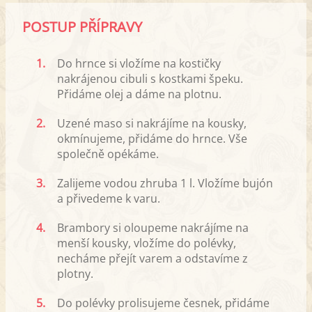
POSTUP PŘÍPRAVY
1.
Do hrnce si vložíme na kostičky
nakrájenou cibuli s kostkami špeku.
Přidáme olej a dáme na plotnu.
2.
Uzené maso si nakrájíme na kousky,
okmínujeme, přidáme do hrnce. Vše
společně opékáme.
3.
Zalijeme vodou zhruba 1 l. Vložíme bujón
a přivedeme k varu.
4.
Brambory si oloupeme nakrájíme na
menší kousky, vložíme do polévky,
necháme přejít varem a odstavíme z
plotny.
5.
Do polévky prolisujeme česnek, přidáme