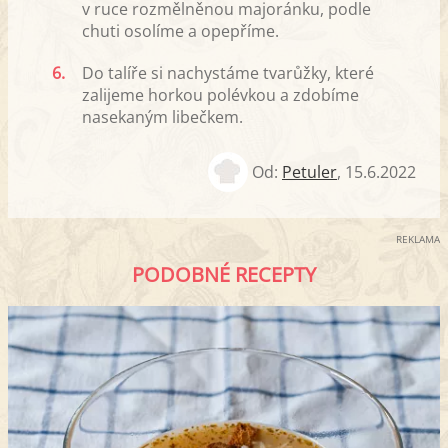
v ruce rozmělněnou majoránku, podle
chuti osolíme a opepříme.
6.
Do talíře si nachystáme tvarůžky, které
zalijeme horkou polévkou a zdobíme
nasekaným libečkem.
Od:
Petuler
,
15.6.2022
REKLAMA
PODOBNÉ RECEPTY