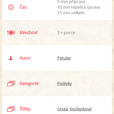
5 min příprava
Čas:
10 min tepelná úprava
15 min celkem
Množství:
3 × porce
Autor:
Petuler
Kategorie:
Polévky
Štítky:
česká
bezlepkové