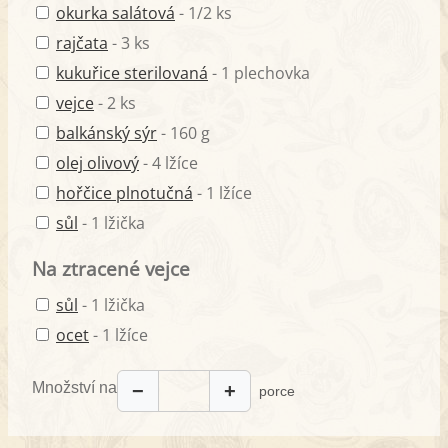
okurka salátová
- 1/2 ks
rajčata
- 3 ks
kukuřice sterilovaná
- 1 plechovka
vejce
- 2 ks
balkánský sýr
- 160 g
olej olivový
- 4 lžíce
hořčice plnotučná
- 1 lžíce
sůl
- 1 lžička
Na ztracené vejce
sůl
- 1 lžička
ocet
- 1 lžíce
Množství na
−
+
porce