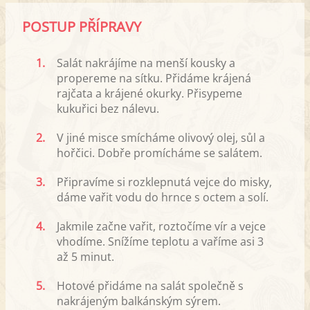
POSTUP PŘÍPRAVY
1.
Salát nakrájíme na menší kousky a
propereme na sítku. Přidáme krájená
rajčata a krájené okurky. Přisypeme
kukuřici bez nálevu.
2.
V jiné misce smícháme olivový olej, sůl a
hořčici. Dobře promícháme se salátem.
3.
Připravíme si rozklepnutá vejce do misky,
dáme vařit vodu do hrnce s octem a solí.
4.
Jakmile začne vařit, roztočíme vír a vejce
vhodíme. Snížíme teplotu a vaříme asi 3
až 5 minut.
5.
Hotové přidáme na salát společně s
nakrájeným balkánským sýrem.