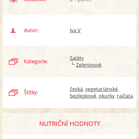
Autor:
Iva V
Saláty
Kategorie:
Zeleninové
česká
vegetariánské
Štítky:
bezlepkové
okurky
rajčata
NUTRIČNÍ HODNOTY