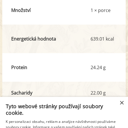
Množství
1 × porce
Energetická hodnota
639.01 kcal
Protein
24.24 g
Sacharidy
22.00 g
z toho cukr
12.29 g
×
Tyto webové stránky používají soubory
cookie.
Tuk
50.05 g
K personalizaci obsahu, reklam a analýze návštěvnosti používáme
z toho nas. mastné kyseliny
16.02 g
soubory cookie. Informace o vašem používání našich stránek také