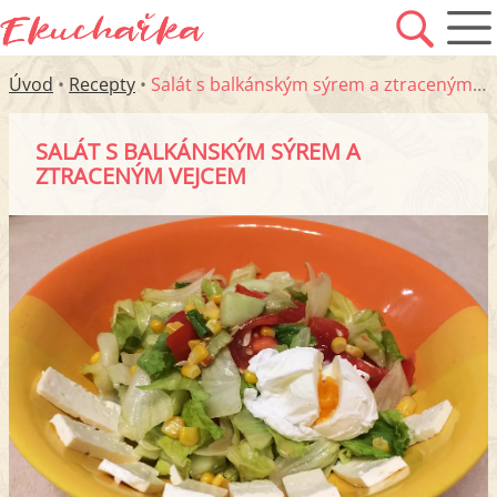
Úvod
•
Recepty
•
Salát s balkánským sýrem a ztraceným vejcem
SALÁT S BALKÁNSKÝM SÝREM A
ZTRACENÝM VEJCEM