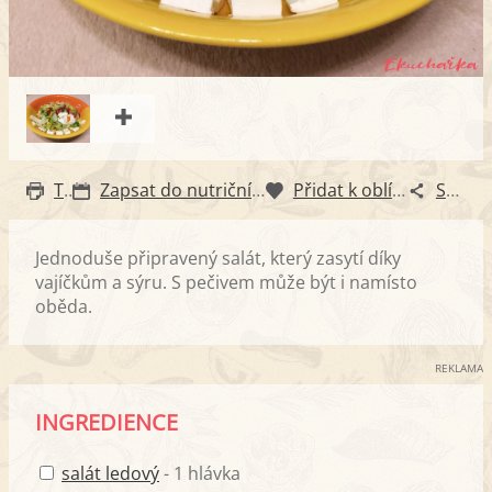
Tisk
Zapsat do nutričního diáře
Přidat k oblíbeným
Sdílet
Jednoduše připravený salát, který zasytí díky
vajíčkům a sýru. S pečivem může být i namísto
oběda.
REKLAMA
INGREDIENCE
salát ledový
- 1 hlávka