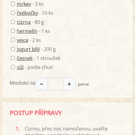
mrkev
- 3 ks
ředkvičky
- 10 ks
cizrna
- 80 g
hermelín
- 1 ks
vejce
- 2 ks
jogurt bílý
- 200 g
česnek
- 1 stroužek
sůl
- podle chuti
Množství na
−
+
porce
POSTUP PŘÍPRAVY
1.
Cizrnu, přes noc namočenou, uvařte