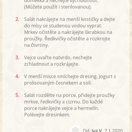
doměkka a nechejte vychladnout.
(Můžete použít i sterilovanou).
2.
Salát nakrájejte na menší kostičky a dejte
do mísy se studenou vodou vyprat.
Mrkev očistěte a nakrájejte škrabkou na
proužky. Ředkvičky očistěte a rozkrojte
na čtvrtiny.
3.
Vejce uvařte natvrdo, nechejte
zchladnout a rozkrájejte.
4.
V menší misce smíchejte dresing. Jogurt s
prolisovaným česnekem a solí.
5.
Salát rozdělte na porce, přidejte proužky
mrkve, ředkvičky a cizrnu. Do každé
porce nakrájejte vejce a hermelín.
Polévejte dresinkem.
Od:
Iva V
,
7.1.2020