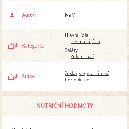
Autor:
Iva V
Hlavní jídla
Bezmasá jídla
Kategorie:
Saláty
Zeleninové
česká
vegetariánské
Štítky:
bezlepkové
NUTRIČNÍ HODNOTY