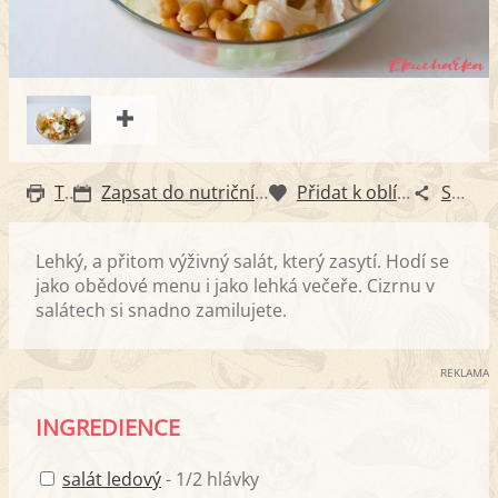
Tisk
Zapsat do nutričního diáře
Přidat k oblíbeným
Sdílet
Lehký, a přitom výživný salát, který zasytí. Hodí se
jako obědové menu i jako lehká večeře. Cizrnu v
salátech si snadno zamilujete.
REKLAMA
INGREDIENCE
salát ledový
- 1/2 hlávky