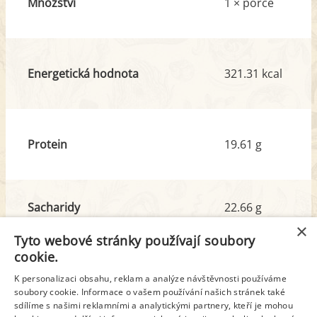
Množství
1 × porce
Energetická hodnota
321.31 kcal
Protein
19.61 g
Sacharidy
22.66 g
z toho cukr
9.87 g
×
Tyto webové stránky používají soubory
cookie.
Tuk
14.91 g
K personalizaci obsahu, reklam a analýze návštěvnosti používáme
z toho nas. mastné kyseliny
7.60 g
soubory cookie. Informace o vašem používání našich stránek také
sdílíme s našimi reklamními a analytickými partnery, kteří je mohou