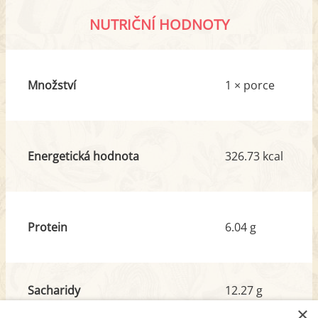
NUTRIČNÍ HODNOTY
Množství
1 × porce
Energetická hodnota
326.73 kcal
Protein
6.04 g
Sacharidy
12.27 g
z toho cukr
6.78 g
×