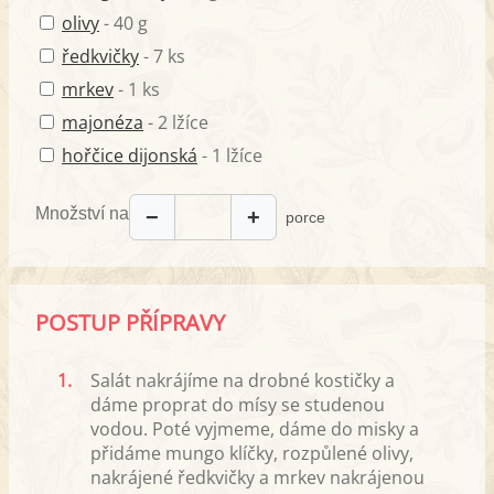
olivy
- 40 g
ředkvičky
- 7 ks
mrkev
- 1 ks
majonéza
- 2 lžíce
hořčice dijonská
- 1 lžíce
Množství na
−
+
porce
POSTUP PŘÍPRAVY
1.
Salát nakrájíme na drobné kostičky a
dáme proprat do mísy se studenou
vodou. Poté vyjmeme, dáme do misky a
přidáme mungo klíčky, rozpůlené olivy,
nakrájené ředkvičky a mrkev nakrájenou