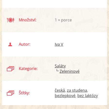
Množství:
1 × porce
Autor:
Iva V
Saláty
Kategorie:
Zeleninové
česká
za studena
Štítky:
bezlepkové
bez laktózy