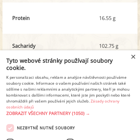
Protein
16.55 g
Sacharidy
102.75 g
z toho cukr
15.50 g
×
Tyto webové stránky používají soubory
cookie.
Tuk
28.51 g
K personalizaci obsahu, reklam a analýze návštěvnosti používáme
z toho nas. mastné kyseliny
16.36 g
soubory cookie. Informace o vašem používání našich stránek také
sdílíme s našimi reklamními a analytickými partnery, kteří je mohou
kombinovat s dalšími informacemi, které jste jim poskytli nebo které
shromáždili při vašem používání jejich služeb.
Zásady ochrany
Detailní rozpis
osobních údajů
ZOBRAZIT VŠECHNY PARTNERY
(1050) →
REKLAMA
NEZBYTNĚ NUTNÉ SOUBORY