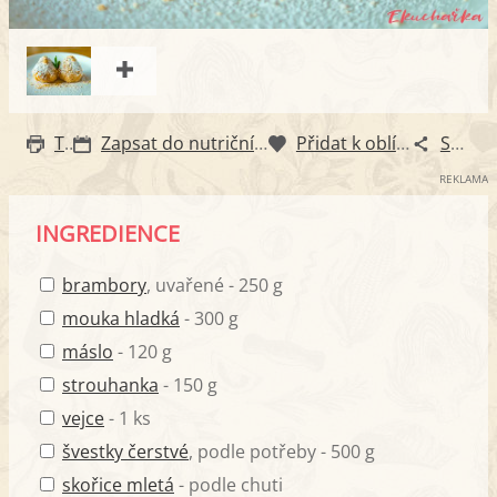
Tisk
Zapsat do nutričního diáře
Přidat k oblíbeným
Sdílet
REKLAMA
INGREDIENCE
brambory
, uvařené - 250 g
mouka hladká
- 300 g
máslo
- 120 g
strouhanka
- 150 g
vejce
- 1 ks
švestky čerstvé
, podle potřeby - 500 g
skořice mletá
- podle chuti