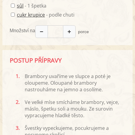
sůl
- 1 špetka
cukr krupice
- podle chuti
Množství na
−
+
porce
POSTUP PŘÍPRAVY
1.
Brambory uvaříme ve slupce a poté je
oloupeme. Oloupané brambory
nastrouháme na jemno a osolíme.
2.
Ve velké míse smícháme brambory, vejce,
máslo, špetku soli a mouku. Ze surovin
vypracujeme hladké těsto.
3.
Švestky vypeckujeme, pocukrujeme a
posypeme skořicí.