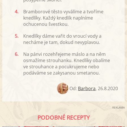
4.
Bramborové těsto vyválíme a tvoříme
knedlíky. Každý knedlík naplníme
ochucenou švestkou.
5.
Knedlíky dáme vařit do vroucí vody a
necháme je tam, dokud nevyplavou.
6.
Na pánvi rozehřejeme máslo a na něm
osmažíme strouhanku. Knedlíky obalíme
ve strouhance a pocukrujeme nebo
podáváme se zakysanou smetanou.
Od:
Barbora
,
26.8.2020
REKLAMA
PODOBNÉ RECEPTY