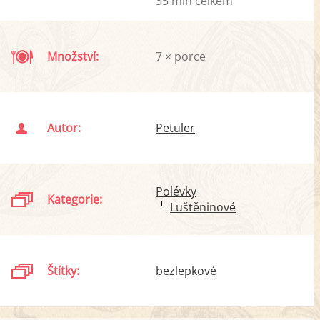
35 min celkem
Množství:
7 × porce
Autor:
Petuler
Polévky
Kategorie:
Luštěninové
Štítky:
bezlepkové