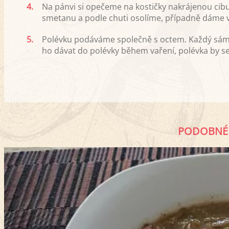
4.
Na pánvi si opečeme na kostičky nakrájenou cibu
smetanu a podle chuti osolíme, případně dáme v
5.
Polévku podáváme společně s octem. Každý sám s
ho dávat do polévky během vaření, polévka by s
PODOBNÉ 