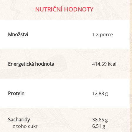
NUTRIČNÍ HODNOTY
Množství
1 × porce
Energetická hodnota
414.59 kcal
Protein
12.88 g
Sacharidy
38.66 g
z toho cukr
6.51 g