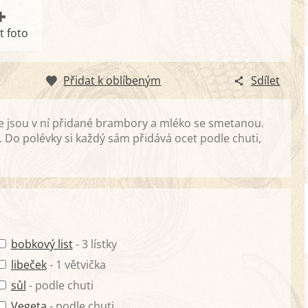
t foto
Přidat k oblíbeným
Sdílet
 že jsou v ní přidané brambory a mléko se smetanou.
a. Do polévky si každý sám přidává ocet podle chuti,
bobkový list
- 3 lístky
libeček
- 1 větvička
sůl
- podle chuti
Vegeta
- podle chuti