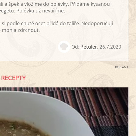
li a špek a vložíme do polévky. Přidáme kysanou
egetu. Polévku už nevaříme.
i podle chutě ocet přidá do talíře. Nedoporučuji
e mohla zdrcnout.
Od:
Petuler
,
26.7.2020
REKLAMA
RECEPTY