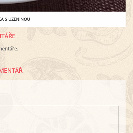
KA S UZENINOU
TÁŘE
mentáře.
MENTÁŘ