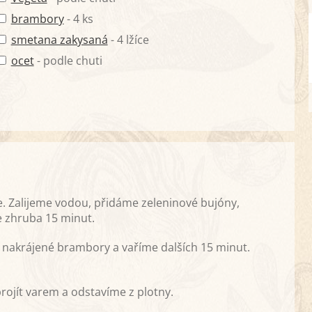
brambory
- 4 ks
smetana zakysaná
- 4 lžíce
ocet
- podle chuti
. Zalijeme vodou, přidáme zeleninové bujóny,
e zhruba 15 minut.
 nakrájené brambory a vaříme dalších 15 minut.
ojít varem a odstavíme z plotny.