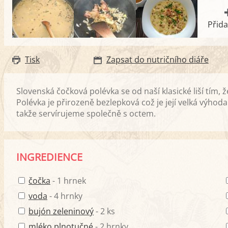
Přida
Tisk
Zapsat do nutričního diáře
Slovenská čočková polévka se od naší klasické liší tím,
Polévka je přirozeně bezlepková což je její velká výhod
takže servírujeme společně s octem.
INGREDIENCE
čočka
- 1 hrnek
voda
- 4 hrnky
bujón zeleninový
- 2 ks
mléko plnotučné
- 2 hrnky