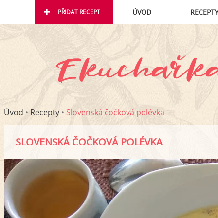
ÚVOD
RECEPT
PŘIDAT RECEPT
Úvod
•
Recepty
•
Slovenská čočková polévka
SLOVENSKÁ ČOČKOVÁ POLÉVKA