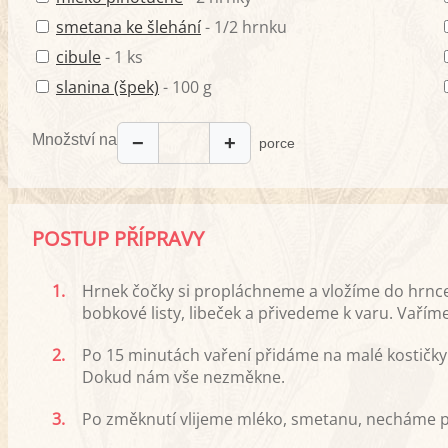
smetana ke šlehání
- 1/2 hrnku
cibule
- 1 ks
slanina (špek)
- 100 g
Množství na
−
+
porce
POSTUP PŘÍPRAVY
1.
Hrnek čočky si propláchneme a vložíme do hrnce
bobkové listy, libeček a přivedeme k varu. Vařím
2.
Po 15 minutách vaření přidáme na malé kostičky
Dokud nám vše nezměkne.
3.
Po změknutí vlijeme mléko, smetanu, necháme pr