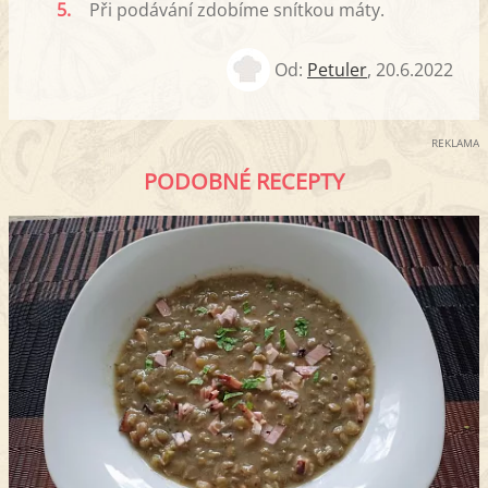
5.
Při podávání zdobíme snítkou máty.
Od:
Petuler
,
20.6.2022
REKLAMA
PODOBNÉ RECEPTY