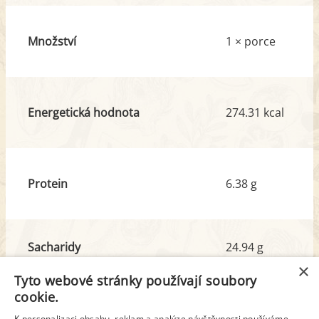
Množství
1 × porce
Energetická hodnota
274.31 kcal
Protein
6.38 g
Sacharidy
24.94 g
z toho cukr
1.99 g
×
Tyto webové stránky používají soubory
cookie.
Tuk
16.26 g
K personalizaci obsahu, reklam a analýze návštěvnosti používáme