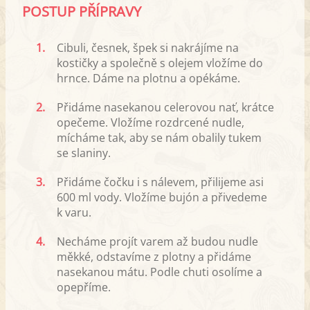
POSTUP PŘÍPRAVY
1.
Cibuli, česnek, špek si nakrájíme na
kostičky a společně s olejem vložíme do
hrnce. Dáme na plotnu a opékáme.
2.
Přidáme nasekanou celerovou nať, krátce
opečeme. Vložíme rozdrcené nudle,
mícháme tak, aby se nám obalily tukem
se slaniny.
3.
Přidáme čočku i s nálevem, přilijeme asi
600 ml vody. Vložíme bujón a přivedeme
k varu.
4.
Necháme projít varem až budou nudle
měkké, odstavíme z plotny a přidáme
nasekanou mátu. Podle chuti osolíme a
opepříme.