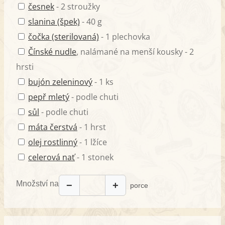
česnek
- 2 stroužky
slanina (špek)
- 40 g
čočka (sterilovaná)
- 1 plechovka
Čínské nudle
, nalámané na menší kousky - 2
hrsti
bujón zeleninový
- 1 ks
pepř mletý
- podle chuti
sůl
- podle chuti
máta čerstvá
- 1 hrst
olej rostlinný
- 1 lžíce
celerová nať
- 1 stonek
Množství na
−
+
porce