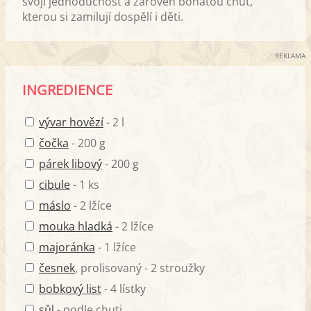
svoji jednoduchost a zároveň bohatou chuť,
kterou si zamilují dospělí i děti.
REKLAMA
INGREDIENCE
vývar hovězí
- 2 l
čočka
- 200 g
párek libový
- 200 g
cibule
- 1 ks
máslo
- 2 lžíce
mouka hladká
- 2 lžíce
majoránka
- 1 lžíce
česnek
, prolisovaný - 2 stroužky
bobkový list
- 4 lístky
sůl
- podle chuti