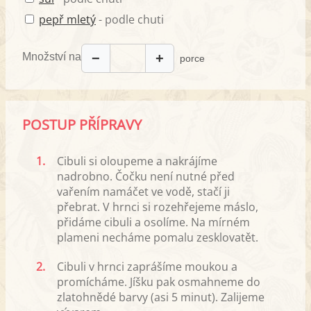
pepř mletý
- podle chuti
Množství na
−
+
porce
POSTUP PŘÍPRAVY
1.
Cibuli si oloupeme a nakrájíme
nadrobno. Čočku není nutné před
vařením namáčet ve vodě, stačí ji
přebrat. V hrnci si rozehřejeme máslo,
přidáme cibuli a osolíme. Na mírném
plameni necháme pomalu zesklovatět.
2.
Cibuli v hrnci zaprášíme moukou a
promícháme. Jíšku pak osmahneme do
zlatohnědé barvy (asi 5 minut). Zalijeme