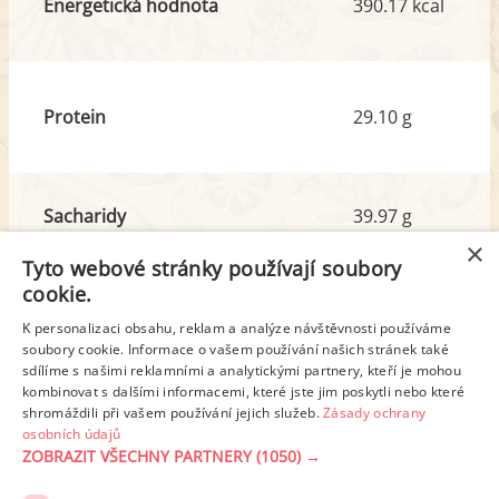
Energetická hodnota
390.17 kcal
Protein
29.10 g
Sacharidy
39.97 g
z toho cukr
5.08 g
×
Tyto webové stránky používají soubory
cookie.
Tuk
16.35 g
K personalizaci obsahu, reklam a analýze návštěvnosti používáme
soubory cookie. Informace o vašem používání našich stránek také
z toho nas. mastné kyseliny
7.42 g
sdílíme s našimi reklamními a analytickými partnery, kteří je mohou
kombinovat s dalšími informacemi, které jste jim poskytli nebo které
shromáždili při vašem používání jejich služeb.
Zásady ochrany
Detailní rozpis
osobních údajů
ZOBRAZIT VŠECHNY PARTNERY
(1050) →
REKLAMA