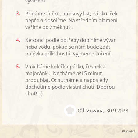
vývarem.
3.
Přidáme čočku, bobkový list, pár kuliček
pepře a dosolíme. Na středním plameni
vaříme do změknutí.
4.
Ke konci podle potřeby doplníme vývar
nebo vodu, pokud se nám bude zdát
polévka příliš hustá. Vyjmeme koření.
5.
Vmícháme kolečka párku, česnek a
majoránku. Necháme asi 5 minut
probublat. Ochutnáme a naposledy
dochutíme podle vlastní chuti. Dobrou
chuť! :-)
Od:
Zuzana
,
30.9.2023
REKLAMA