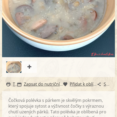
Tisk
Zapsat do nutričního diáře
Přidat k oblíbeným
Sdílet
Čočková polévka s párkem je skvělým pokrmem,
který spojuje sytost a výživnost čočky s výraznou
chutí uzených párků. Tato polévka je oblíbená pro