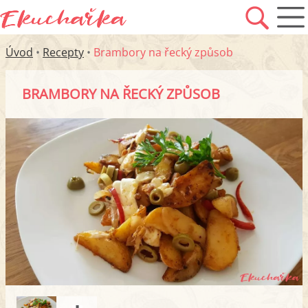
Úvod
•
Recepty
•
Brambory na řecký způsob
BRAMBORY NA ŘECKÝ ZPŮSOB