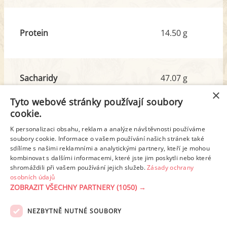
Protein
14.50 g
Sacharidy
47.07 g
z toho cukr
8.72 g
×
Tyto webové stránky používají soubory
cookie.
Tuk
18.36 g
K personalizaci obsahu, reklam a analýze návštěvnosti používáme
z toho nas. mastné kyseliny
7.77 g
soubory cookie. Informace o vašem používání našich stránek také
sdílíme s našimi reklamními a analytickými partnery, kteří je mohou
kombinovat s dalšími informacemi, které jste jim poskytli nebo které
shromáždili při vašem používání jejich služeb.
Zásady ochrany
Detailní rozpis
osobních údajů
ZOBRAZIT VŠECHNY PARTNERY
(1050) →
REKLAMA
NEZBYTNĚ NUTNÉ SOUBORY