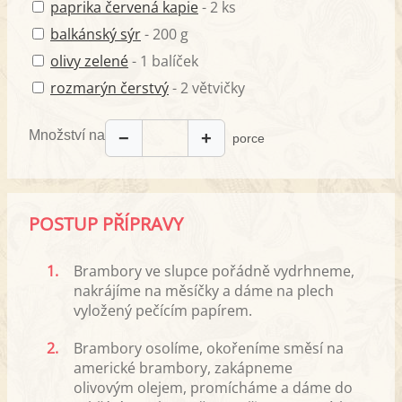
paprika červená kapie
- 2 ks
balkánský sýr
- 200 g
olivy zelené
- 1 balíček
rozmarýn čerstvý
- 2 větvičky
Množství na
−
+
porce
POSTUP PŘÍPRAVY
1.
Brambory ve slupce pořádně vydrhneme,
nakrájíme na měsíčky a dáme na plech
vyložený pečícím papírem.
2.
Brambory osolíme, okořeníme směsí na
americké brambory, zakápneme
olivovým olejem, promícháme a dáme do