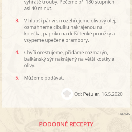
vyhřáté trouby. Pečeme při 180 stupních
asi 40 minut.
3.
V hlubší pánvi si rozehřejeme olivový olej,
osmahneme cibulku nakrájenou na
kolečka, papriku na delší tenké proužky a
vsypeme upečené brambory.
4.
Chvíli orestujeme, přidáme rozmarýn,
balkánský sýr nakrájený na větší kostky a
olivy.
5.
Můžeme podávat.
Od:
Petuler
,
16.5.2020
REKLAMA
PODOBNÉ RECEPTY