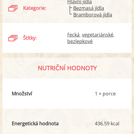
Hlavní jídla
Kategorie:
Bezmasá jídla
Bramborová jídla
řecká
vegetariánské
Štítky:
bezlepkové
NUTRIČNÍ HODNOTY
Množství
1 × porce
Energetická hodnota
436.59 kcal