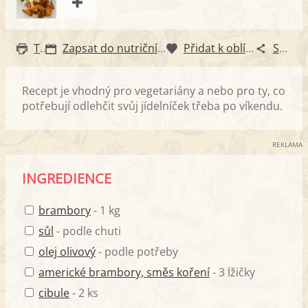
Tisk
Zapsat do nutričního diáře
Přidat k oblíbeným
Sdílet
Recept je vhodný pro vegetariány a nebo pro ty, co
potřebují odlehčit svůj jídelníček třeba po víkendu.
REKLAMA
INGREDIENCE
brambory
- 1 kg
sůl
- podle chuti
olej olivový
- podle potřeby
americké brambory, směs koření
- 3 lžičky
cibule
- 2 ks