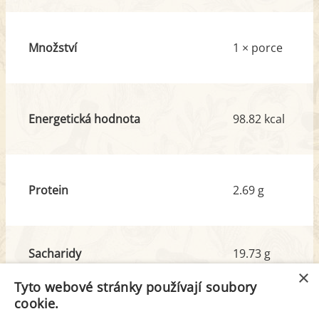
Množství
1 × porce
Energetická hodnota
98.82 kcal
Protein
2.69 g
Sacharidy
19.73 g
z toho cukr
1.04 g
×
Tyto webové stránky používají soubory
cookie.