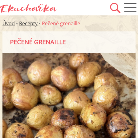
Úvod
•
Recepty
•
Pečené grenaille
PEČENÉ GRENAILLE