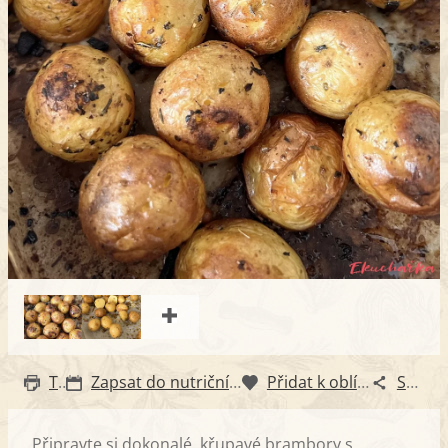
Tisk
Zapsat do nutričního diáře
Přidat k oblíbeným
Sdílet
Připravte si dokonalé, křupavé brambory s