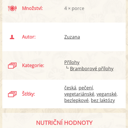
Množství:
4 × porce
Autor:
Zuzana
Přílohy
Kategorie:
Bramborové přílohy
česká
pečení
Štítky:
vegetariánské
veganské
bezlepkové
bez laktózy
NUTRIČNÍ HODNOTY