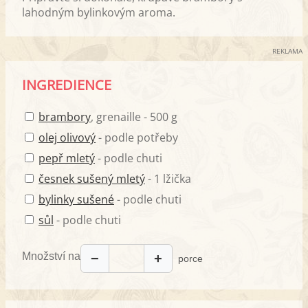
lahodným bylinkovým aroma.
REKLAMA
INGREDIENCE
brambory
, grenaille - 500 g
olej olivový
- podle potřeby
pepř mletý
- podle chuti
česnek sušený mletý
- 1 lžička
bylinky sušené
- podle chuti
sůl
- podle chuti
Množství na
−
+
porce