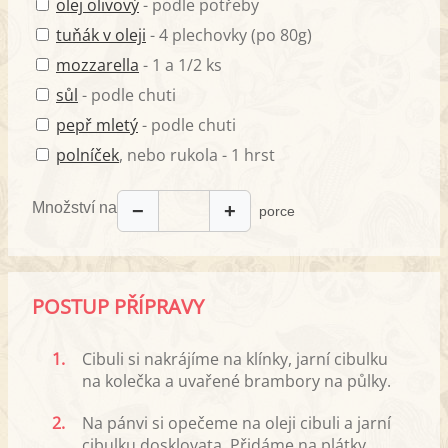
olej olivový
- podle potřeby
tuňák v oleji
- 4 plechovky (po 80g)
mozzarella
- 1 a 1/2 ks
sůl
- podle chuti
pepř mletý
- podle chuti
polníček
, nebo rukola - 1 hrst
Množství na
−
+
porce
POSTUP PŘÍPRAVY
1.
Cibuli si nakrájíme na klínky, jarní cibulku
na kolečka a uvařené brambory na půlky.
2.
Na pánvi si opečeme na oleji cibuli a jarní
cibulku dosklovata. Přidáme na plátky