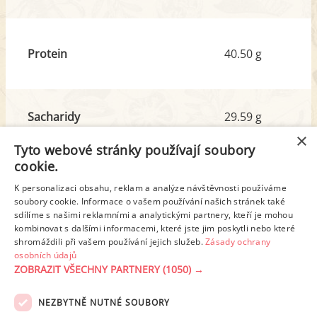
Protein
40.50 g
Sacharidy
29.59 g
z toho cukr
4.50 g
×
Tyto webové stránky používají soubory
cookie.
Tuk
14.97 g
K personalizaci obsahu, reklam a analýze návštěvnosti používáme
z toho nas. mastné kyseliny
6.42 g
soubory cookie. Informace o vašem používání našich stránek také
sdílíme s našimi reklamními a analytickými partnery, kteří je mohou
kombinovat s dalšími informacemi, které jste jim poskytli nebo které
shromáždili při vašem používání jejich služeb.
Zásady ochrany
Detailní rozpis
osobních údajů
ZOBRAZIT VŠECHNY PARTNERY
(1050) →
REKLAMA
NEZBYTNĚ NUTNÉ SOUBORY