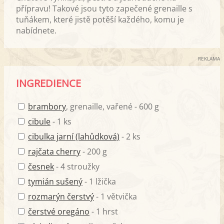
přípravu! Takové jsou tyto zapečené grenaille s
tuňákem, které jistě potěší každého, komu je
nabídnete.
REKLAMA
INGREDIENCE
brambory
, grenaille, vařené - 600 g
cibule
- 1 ks
cibulka jarní (lahůdková)
- 2 ks
rajčata cherry
- 200 g
česnek
- 4 stroužky
tymián sušený
- 1 lžička
rozmarýn čerstvý
- 1 větvička
čerstvé oregáno
- 1 hrst