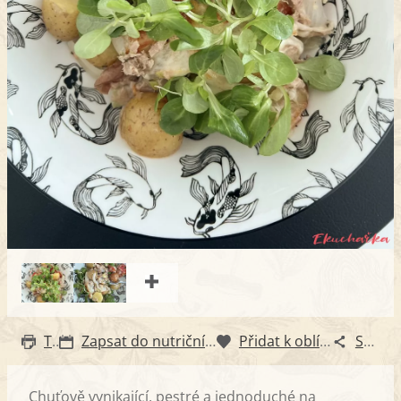
Tisk
Zapsat do nutričního diáře
Přidat k oblíbeným
Sdílet
Chuťově vynikající, pestré a jednoduché na