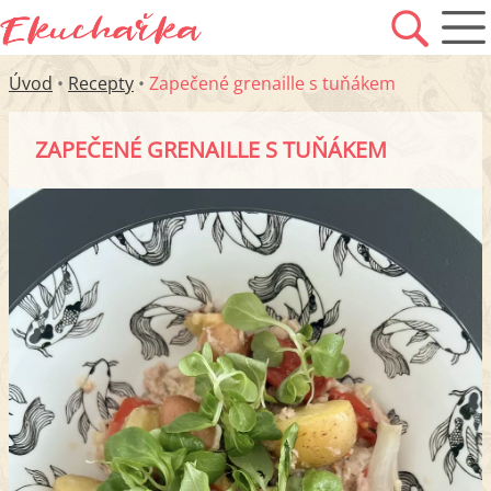
Úvod
•
Recepty
•
Zapečené grenaille s tuňákem
ZAPEČENÉ GRENAILLE S TUŇÁKEM