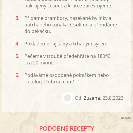
nakrájený česnek a krátce zarestujeme.
3.
Přidáme brambory, nasekané bylinky a
natrhaného tuňáka. Osolíme a přendáme
do pekáčku.
4.
Poklademe rajčátky a trhaným sýrem.
5.
Pečeme v troubě předehřáté na 180°C
cca 20 minut.
6.
Podáváme ozdobené polníčkem nebo
rukolou. Dobrou chuť! :-)
Od:
Zuzana
,
23.8.2023
REKLAMA
PODOBNÉ RECEPTY