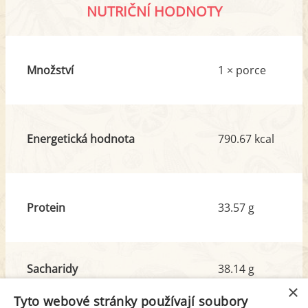
NUTRIČNÍ HODNOTY
Množství
1 × porce
Energetická hodnota
790.67 kcal
Protein
33.57 g
Sacharidy
38.14 g
z toho cukr
5.51 g
×
Tyto webové stránky používají soubory