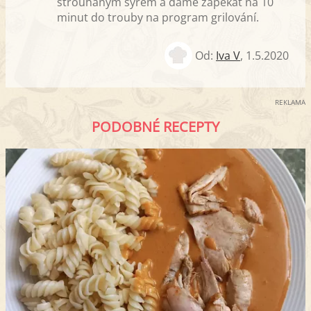
strouhaným sýrem a dáme zapékat na 10
minut do trouby na program grilování.
Od:
Iva V
,
1.5.2020
REKLAMA
PODOBNÉ RECEPTY