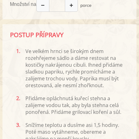
Množství na
−
+
porce
POSTUP PŘÍPRAVY
1.
Ve velkém hrnci se širokým dnem
rozehřejeme sádlo a dáme restovat na
kostičky nakrájenou cibuli. Ihned přidáme
sladkou papriku, rychle promícháme a
zalijeme trochou vody. Paprika musí být
orestovaná, ale nesmí zhořknout.
2.
Přidáme opláchnutá kuřecí stehna a
zalijeme vodou tak, aby byla stehna celá
ponořená. Přidáme grilovací koření a sůl.
3.
Snížíme teplotu a dusíme asi 1,5 hodiny.
Poté maso vytáhneme, obereme a
nakrájíme na menší kousky.