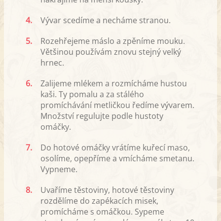
4.
Vývar scedíme a necháme stranou.
5.
Rozehřejeme máslo a zpěníme mouku.
Většinou používám znovu stejný velký
hrnec.
6.
Zalijeme mlékem a rozmícháme hustou
kaši. Ty pomalu a za stálého
promíchávání metličkou ředíme vývarem.
Množství regulujte podle hustoty
omáčky.
7.
Do hotové omáčky vrátíme kuřecí maso,
osolíme, opepříme a vmícháme smetanu.
Vypneme.
8.
Uvaříme těstoviny, hotové těstoviny
rozdělíme do zapékacích misek,
promícháme s omáčkou. Sypeme