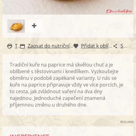
Tisk
Zapsat do nutričního diáře
Přidat k oblíbeným
Sdílet
Tradiční kuře na paprice má skvělou chuť a je
oblíbené s těstovinami i knedlíkem. Vyzkoušejte
obměnu v podobě zapékané varianty. U nás se
kuře na paprice připravuje vždy ve více porcích, je
to cesta, jak zvládnout vaření na dva dny
najednou. Jednoduché zapečení znamená
příjemnou změnu u druhého dne.
REKLAMA