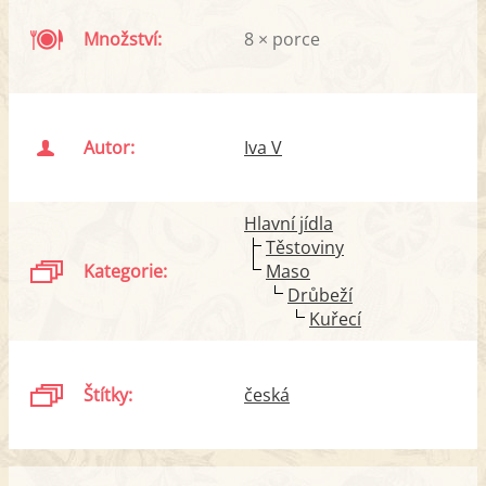
Množství:
8 × porce
Autor:
Iva V
Hlavní jídla
Těstoviny
Kategorie:
Maso
Drůbeží
Kuřecí
Štítky:
česká