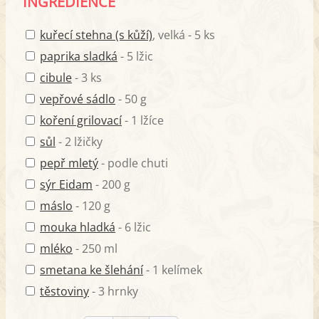
INGREDIENCE
kuřecí stehna (s kůží)
, velká - 5 ks
paprika sladká
- 5 lžic
cibule
- 3 ks
vepřové sádlo
- 50 g
koření grilovací
- 1 lžíce
sůl
- 2 lžičky
pepř mletý
- podle chuti
sýr Eidam
- 200 g
máslo
- 120 g
mouka hladká
- 6 lžic
mléko
- 250 ml
smetana ke šlehání
- 1 kelímek
těstoviny
- 3 hrnky