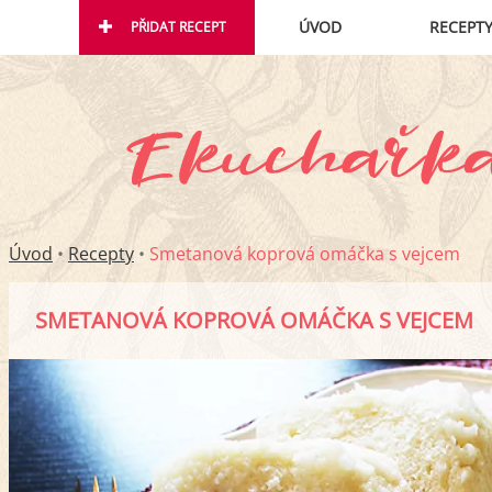
ÚVOD
RECEPT
PŘIDAT RECEPT
Úvod
•
Recepty
•
Smetanová koprová omáčka s vejcem
SMETANOVÁ KOPROVÁ OMÁČKA S VEJCEM