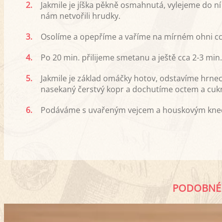
2.
Jakmile je jíška pěkně osmahnutá, vylejeme do n
nám netvořili hrudky.
3.
Osolíme a opepříme a vaříme na mírném ohni cc
4.
Po 20 min. přilijeme smetanu a ještě cca 2-3 mi
5.
Jakmile je základ omáčky hotov, odstavíme hrne
nasekaný čerstvý kopr a dochutíme octem a cukr
6.
Podáváme s uvařeným vejcem a houskovým kned
PODOBNÉ 