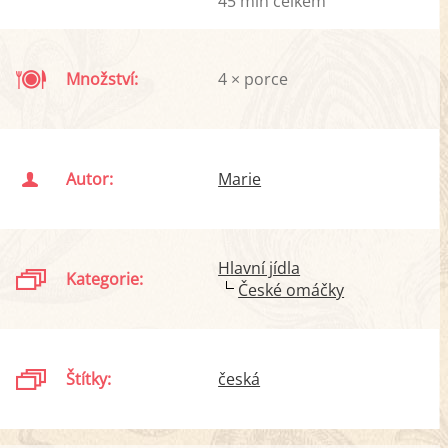
45 min celkem
Množství:
4 × porce
Autor:
Marie
Hlavní jídla
Kategorie:
České omáčky
Štítky:
česká