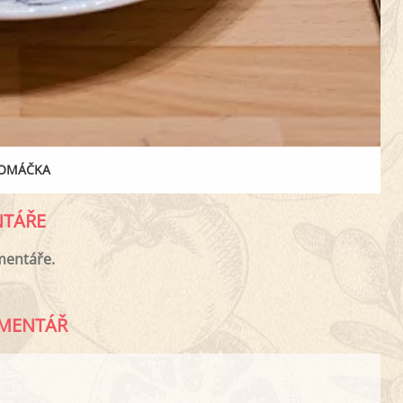
 OMÁČKA
TÁŘE
mentáře.
MENTÁŘ