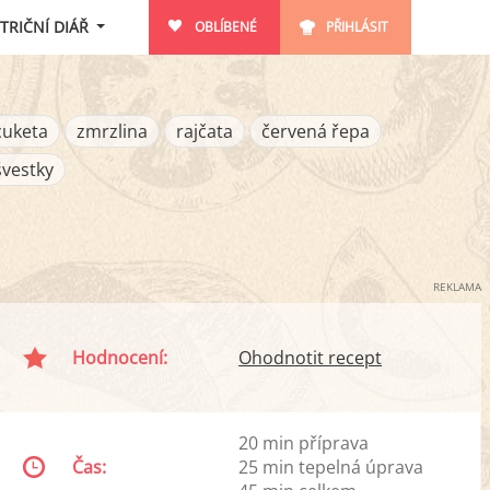
TRIČNÍ DIÁŘ
OBLÍBENÉ
PŘIHLÁSIT
cuketa
zmrzlina
rajčata
červená řepa
švestky
REKLAMA
Hodnocení:
Ohodnotit recept
20 min příprava
Čas:
25 min tepelná úprava