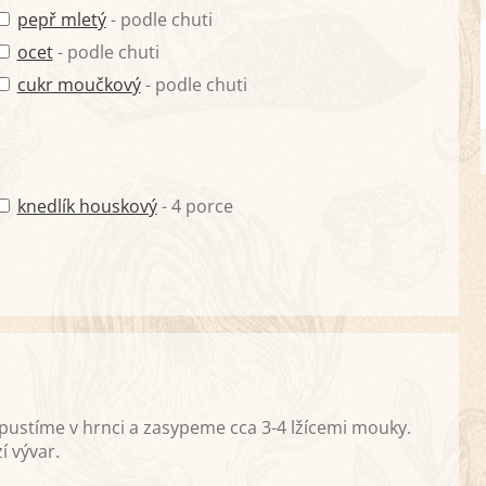
pepř mletý
- podle chuti
ocet
- podle chuti
cukr moučkový
- podle chuti
knedlík houskový
- 4 porce
ozpustíme v hrnci a zasypeme cca 3-4 lžícemi mouky.
í vývar.