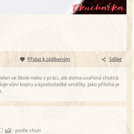
Přidat k oblíbeným
Sdílet
delen ve škole nebo v práci, ale doma uvařená chutná
uje vůni kopru a kyselosladké omáčky. Jako příloha je
m.
sůl
- podle chuti