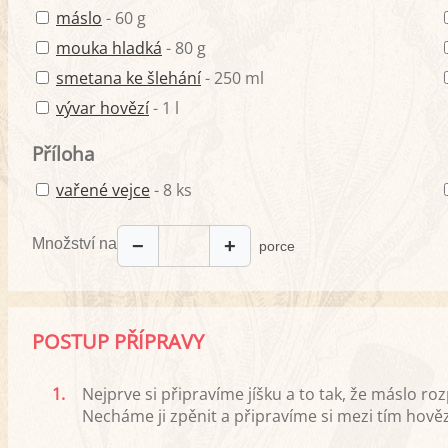
máslo
- 60 g
mouka hladká
- 80 g
smetana ke šlehání
- 250 ml
vývar hovězí
- 1 l
Příloha
vařené vejce
- 8 ks
Množství na
−
+
porce
POSTUP PŘÍPRAVY
1.
Nejprve si připravíme jíšku a to tak, že máslo r
Necháme ji zpěnit a připravíme si mezi tím hověz