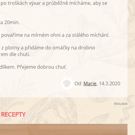
í po troškách vývar a průběžně mícháme, aby se
a 20min.
n. povaříme na mírném ohni a za stálého míchání.
c z plotny a přidáme do omáčky na drobno
em dle chuti.
líkem. Přejeme dobrou chuť.
Od:
Marie
,
14.3.2020
REKLAMA
RECEPTY