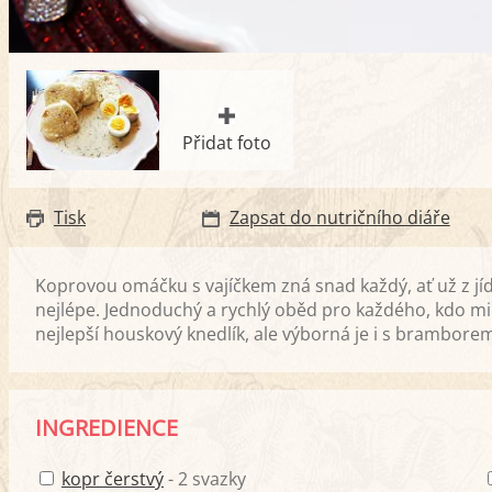
Přidat foto
Tisk
Zapsat do nutričního diáře
Koprovou omáčku s vajíčkem zná snad každý, ať už z jí
nejlépe. Jednoduchý a rychlý oběd pro každého, kdo mil
nejlepší houskový knedlík, ale výborná je i s brambore
INGREDIENCE
kopr čerstvý
- 2 svazky