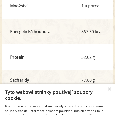
Množství
1 × porce
Energetická hodnota
867.30 kcal
Protein
32.02 g
Sacharidy
77.80 g
z toho cukr
12.65 g
×
Tyto webové stránky používají soubory
cookie.
Tuk
43.94 g
K personalizaci obsahu, reklam a analýze návštěvnosti používáme
z toho nas. mastné kyseliny
17.55 g
soubory cookie. Informace o vašem používání našich stránek také