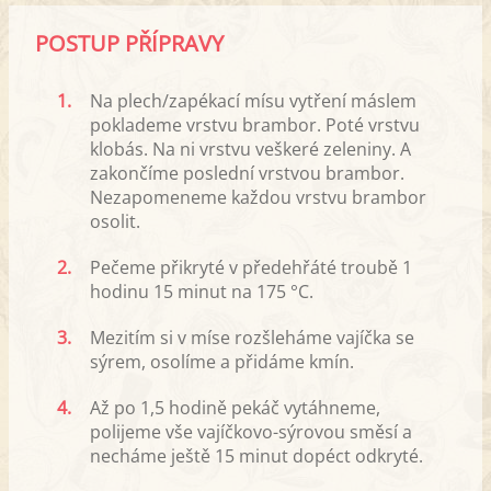
POSTUP PŘÍPRAVY
1.
Na plech/zapékací mísu vytření máslem
poklademe vrstvu brambor. Poté vrstvu
klobás. Na ni vrstvu veškeré zeleniny. A
zakončíme poslední vrstvou brambor.
Nezapomeneme každou vrstvu brambor
osolit.
2.
Pečeme přikryté v předehřáté troubě 1
hodinu 15 minut na 175 °C.
3.
Mezitím si v míse rozšleháme vajíčka se
sýrem, osolíme a přidáme kmín.
4.
Až po 1,5 hodině pekáč vytáhneme,
polijeme vše vajíčkovo-sýrovou směsí a
necháme ještě 15 minut dopéct odkryté.