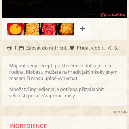
Tisk
Zapsat do nutričního diáře
Přidat k oblíbeným
Sdílet
Můj oblíbený recept, po kterém se oblizuje celá
rodina. Klobásu můžete nahradit jakýmkoliv jiným
masem či maso úplně vynechat.
Množství ingrediencí je potřeba přizpůsobit
velikosti pekáče/zapékací mísy.
REKLAMA
INGREDIENCE