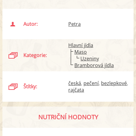
Autor:
Petra
Hlavní jídla
Maso
Kategorie:
Uzeniny
Bramborová jídla
česká
pečení
bezlepkové
Štítky:
rajčata
NUTRIČNÍ HODNOTY