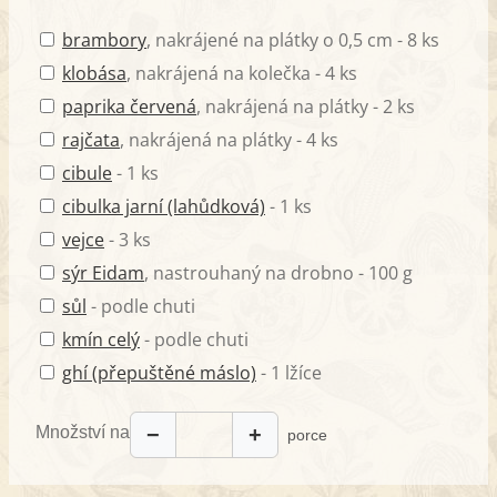
brambory
, nakrájené na plátky o 0,5 cm - 8 ks
klobása
, nakrájená na kolečka - 4 ks
paprika červená
, nakrájená na plátky - 2 ks
rajčata
, nakrájená na plátky - 4 ks
cibule
- 1 ks
cibulka jarní (lahůdková)
- 1 ks
vejce
- 3 ks
sýr Eidam
, nastrouhaný na drobno - 100 g
sůl
- podle chuti
kmín celý
- podle chuti
ghí (přepuštěné máslo)
- 1 lžíce
Množství na
−
+
porce