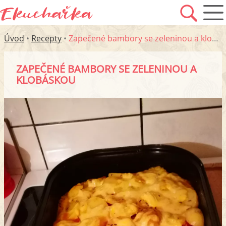
Úvod
•
Recepty
•
Zapečené bambory se zeleninou a klobáskou
ZAPEČENÉ BAMBORY SE ZELENINOU A
KLOBÁSKOU