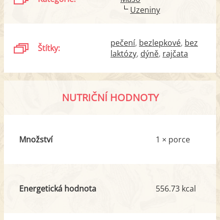
Uzeniny
pečení
bezlepkové
bez
Štítky:
laktózy
dýně
rajčata
NUTRIČNÍ HODNOTY
Množství
1 × porce
Energetická hodnota
556.73 kcal