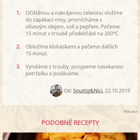
1.
Očištěnou a nakrájenou zeleninu vložíme
do zapékací mísy, promícháme s
olivovým olejem, solí a pepřem. Pečeme
15 minut v troubě předehřáté na 200°C.
2.
Obložíme klobáskami a pečeme dalších
15 minut.
3.
Vyndáme z trouby, posypeme nasekanou
petrželku a podáváme.
Od:
Snuttig&Nici
,
22.10.2019
REKLAMA
PODOBNÉ RECEPTY