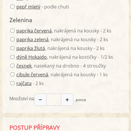
pepř mletý
- podle chuti
Zelenina
paprika červená
, nakrájená na kousky - 2 ks
paprika zelená
, nakrájená na kousky - 2 ks
paprika žlutá
, nakrájená na kousky - 2 ks
dýně Hokaido
, nakrájená na kostičky - 1/2 ks
česnek
, nasekaný na drobno - 4 stroužky
cibule červená
, nakrájená na kousky - 1 ks
rajčata
- 2 ks
Množství na
−
+
porce
POSTUP PŘÍPRAVY