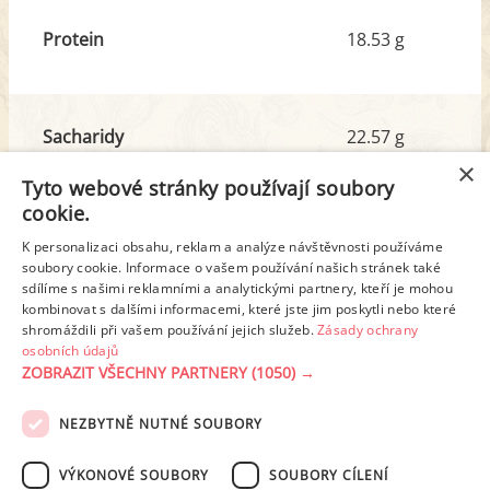
Protein
18.53 g
Sacharidy
22.57 g
z toho cukr
11.72 g
×
Tyto webové stránky používají soubory
cookie.
Tuk
42.78 g
K personalizaci obsahu, reklam a analýze návštěvnosti používáme
z toho nas. mastné kyseliny
12.98 g
soubory cookie. Informace o vašem používání našich stránek také
sdílíme s našimi reklamními a analytickými partnery, kteří je mohou
kombinovat s dalšími informacemi, které jste jim poskytli nebo které
shromáždili při vašem používání jejich služeb.
Zásady ochrany
Detailní rozpis
osobních údajů
ZOBRAZIT VŠECHNY PARTNERY
(1050) →
REKLAMA
NEZBYTNĚ NUTNÉ SOUBORY
PODMÍNKY UŽITÍ
ZÁSADY OCHRANY OSOBNÍCH ÚDAJŮ
KONTAKT
VÝKONOVÉ SOUBORY
SOUBORY CÍLENÍ