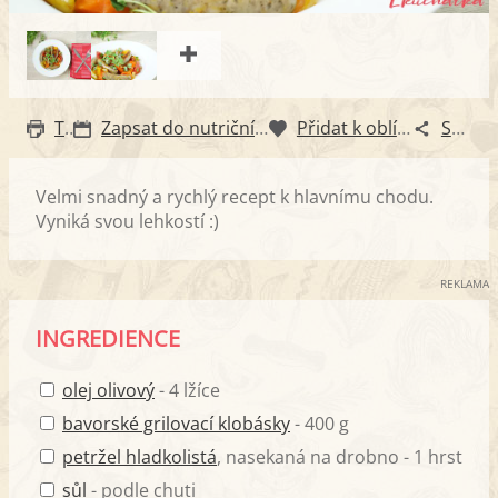
Tisk
Zapsat do nutričního diáře
Přidat k oblíbeným
Sdílet
Velmi snadný a rychlý recept k hlavnímu chodu.
Vyniká svou lehkostí :)
REKLAMA
INGREDIENCE
olej olivový
- 4 lžíce
bavorské grilovací klobásky
- 400 g
petržel hladkolistá
, nasekaná na drobno - 1 hrst
sůl
- podle chuti