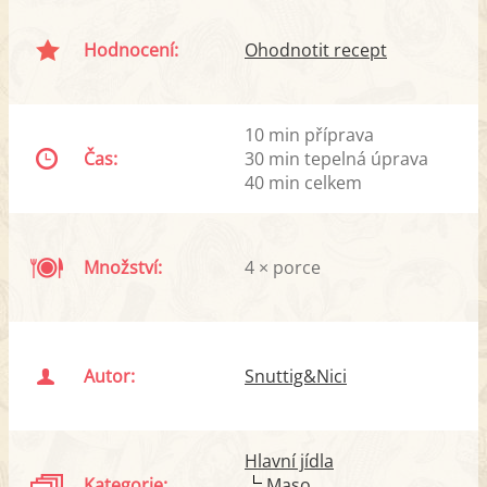
Hodnocení:
Ohodnotit recept
10 min příprava
Čas:
30 min tepelná úprava
40 min celkem
Množství:
4 × porce
Autor:
Snuttig&Nici
Hlavní jídla
Kategorie:
Maso