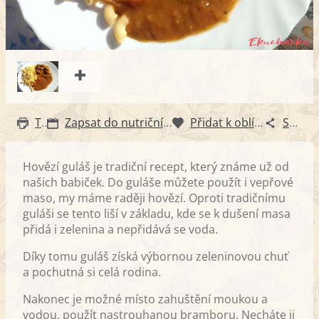
Tisk
Zapsat do nutričního diáře
Přidat k oblíbeným
Sdílet
Hovězí guláš je tradiční recept, který známe už od
našich babiček. Do guláše můžete použít i vepřové
maso, my máme raději hovězí. Oproti tradičnímu
guláši se tento liší v základu, kde se k dušení masa
přidá i zelenina a nepřidává se voda.
Díky tomu guláš získá výbornou zeleninovou chuť
a pochutná si celá rodina.
Nakonec je možné místo zahuštění moukou a
vodou, použít nastrouhanou bramboru. Necháte ji