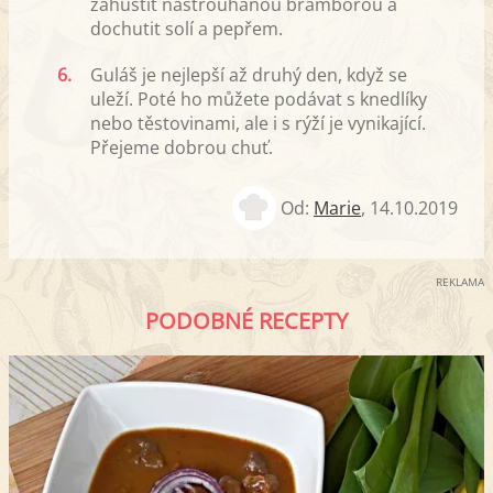
zahustit nastrouhanou bramborou a
dochutit solí a pepřem.
6.
Guláš je nejlepší až druhý den, když se
uleží. Poté ho můžete podávat s knedlíky
nebo těstovinami, ale i s rýží je vynikající.
Přejeme dobrou chuť.
Od:
Marie
,
14.10.2019
REKLAMA
PODOBNÉ RECEPTY