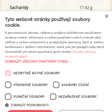
Sacharidy
17.42 g
z toho cukr
11.26 g
×
Tyto webové stránky používají soubory
cookie.
Tuk
6.71 g
K personalizaci obsahu, reklam a analýze návštěvnosti používáme
soubory cookie. Informace o vašem používání našich stránek také
z toho nas. mastné kyseliny
4.37 g
sdílíme s našimi reklamními a analytickými partnery, kteří je mohou
kombinovat s dalšími informacemi, které jste jim poskytli nebo které
shromáždili při vašem používání jejich služeb.
Zásady ochrany
Detailní rozpis
osobních údajů
ZOBRAZIT VŠECHNY PARTNERY
(1050) →
REKLAMA
NEZBYTNĚ NUTNÉ SOUBORY
PODMÍNKY UŽITÍ
ZÁSADY OCHRANY OSOBNÍCH ÚDAJŮ
KONTAKT
VÝKONOVÉ SOUBORY
SOUBORY CÍLENÍ
NASTAVENÍ COOKIES
FUNKČNÍ SOUBORY
NEZAŘAZENÉ SOUBORY
© 2003-2026 ekucharka.cz
, ISSN 2694-6866, jakékoli veřejné šíření obsahu
ZOBRAZIT PODROBNOSTI
tohoto serveru je bez písemného souhlasu provozovatele zakázáno.