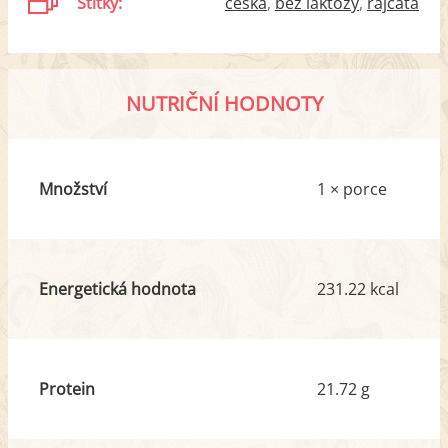
Štítky:
česká
bez laktózy
rajčata
NUTRIČNÍ HODNOTY
Množství
1 × porce
Energetická hodnota
231.22 kcal
Protein
21.72 g