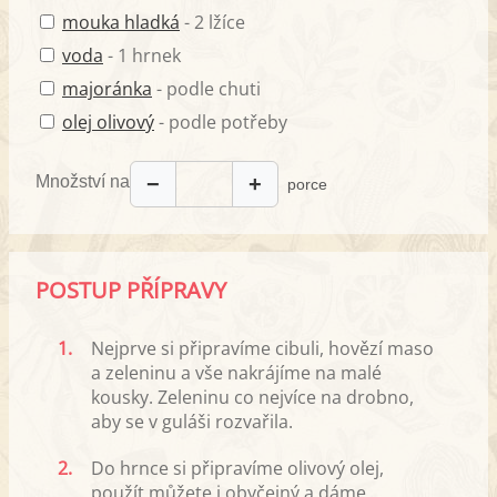
mouka hladká
- 2 lžíce
voda
- 1 hrnek
majoránka
- podle chuti
olej olivový
- podle potřeby
Množství na
−
+
porce
POSTUP PŘÍPRAVY
1.
Nejprve si připravíme cibuli, hovězí maso
a zeleninu a vše nakrájíme na malé
kousky. Zeleninu co nejvíce na drobno,
aby se v guláši rozvařila.
2.
Do hrnce si připravíme olivový olej,
použít můžete i obyčejný a dáme