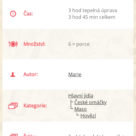
3 hod tepelná úprava
Čas:
3 hod 45 min celkem
Množství:
6 × porce
Autor:
Marie
Hlavní jídla
České omáčky
Kategorie:
Maso
Hovězí