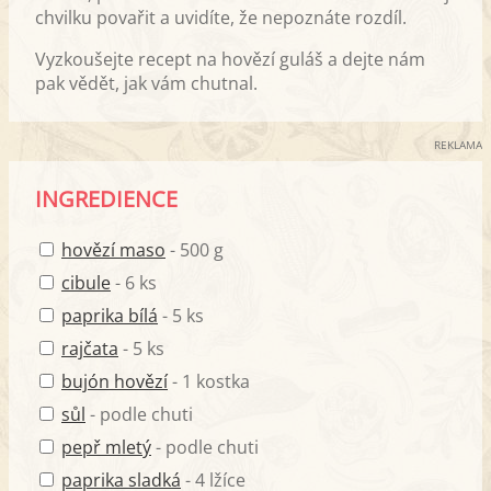
chvilku povařit a uvidíte, že nepoznáte rozdíl.
Vyzkoušejte recept na hovězí guláš a dejte nám
pak vědět, jak vám chutnal.
REKLAMA
INGREDIENCE
hovězí maso
- 500 g
cibule
- 6 ks
paprika bílá
- 5 ks
rajčata
- 5 ks
bujón hovězí
- 1 kostka
sůl
- podle chuti
pepř mletý
- podle chuti
paprika sladká
- 4 lžíce