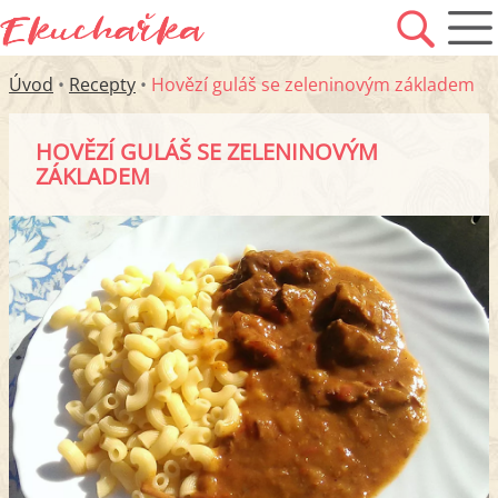
Úvod
•
Recepty
•
Hovězí guláš se zeleninovým základem
HOVĚZÍ GULÁŠ SE ZELENINOVÝM
ZÁKLADEM