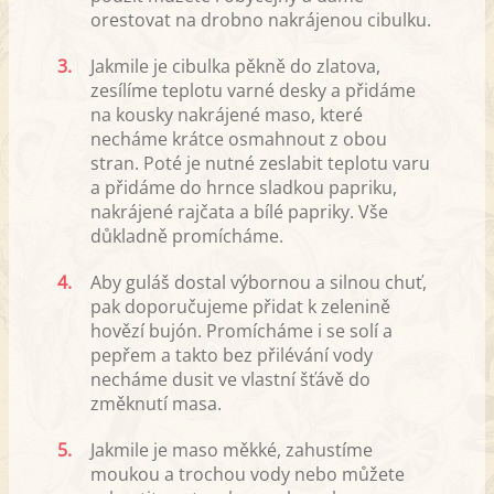
orestovat na drobno nakrájenou cibulku.
3.
Jakmile je cibulka pěkně do zlatova,
zesílíme teplotu varné desky a přidáme
na kousky nakrájené maso, které
necháme krátce osmahnout z obou
stran. Poté je nutné zeslabit teplotu varu
a přidáme do hrnce sladkou papriku,
nakrájené rajčata a bílé papriky. Vše
důkladně promícháme.
4.
Aby guláš dostal výbornou a silnou chuť,
pak doporučujeme přidat k zelenině
hovězí bujón. Promícháme i se solí a
pepřem a takto bez přilévání vody
necháme dusit ve vlastní šťávě do
změknutí masa.
5.
Jakmile je maso měkké, zahustíme
moukou a trochou vody nebo můžete