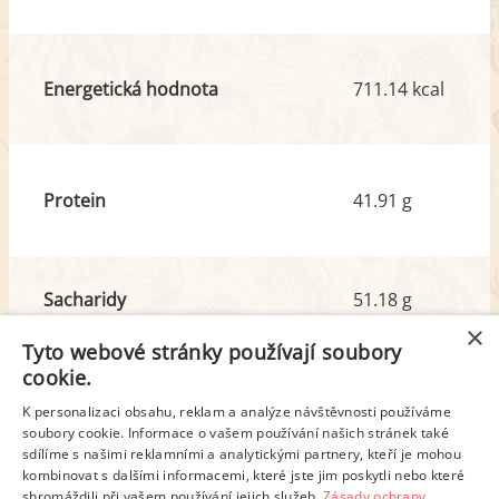
Energetická hodnota
711.14 kcal
Protein
41.91 g
Sacharidy
51.18 g
z toho cukr
10.14 g
×
Tyto webové stránky používají soubory
cookie.
Tuk
33.67 g
K personalizaci obsahu, reklam a analýze návštěvnosti používáme
soubory cookie. Informace o vašem používání našich stránek také
z toho nas. mastné kyseliny
22.62 g
sdílíme s našimi reklamními a analytickými partnery, kteří je mohou
kombinovat s dalšími informacemi, které jste jim poskytli nebo které
shromáždili při vašem používání jejich služeb.
Zásady ochrany