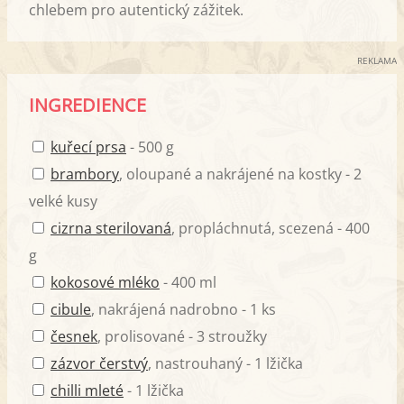
chlebem pro autentický zážitek.
REKLAMA
INGREDIENCE
kuřecí prsa
- 500 g
brambory
, oloupané a nakrájené na kostky - 2
velké kusy
cizrna sterilovaná
, propláchnutá, scezená - 400
g
kokosové mléko
- 400 ml
cibule
, nakrájená nadrobno - 1 ks
česnek
, prolisované - 3 stroužky
zázvor čerstvý
, nastrouhaný - 1 lžička
chilli mleté
- 1 lžička