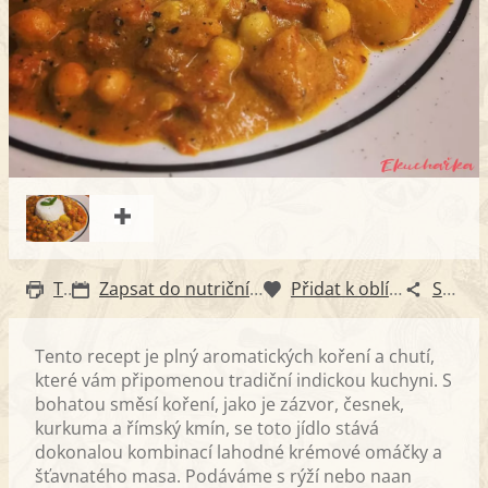
Tisk
Zapsat do nutričního diáře
Přidat k oblíbeným
Sdílet
Tento recept je plný aromatických koření a chutí,
které vám připomenou tradiční indickou kuchyni. S
bohatou směsí koření, jako je zázvor, česnek,
kurkuma a římský kmín, se toto jídlo stává
dokonalou kombinací lahodné krémové omáčky a
šťavnatého masa. Podáváme s rýží nebo naan