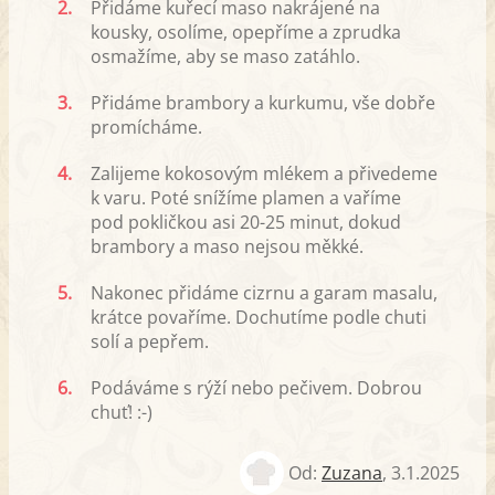
2.
Přidáme kuřecí maso nakrájené na
kousky, osolíme, opepříme a zprudka
osmažíme, aby se maso zatáhlo.
3.
Přidáme brambory a kurkumu, vše dobře
promícháme.
4.
Zalijeme kokosovým mlékem a přivedeme
k varu. Poté snížíme plamen a vaříme
pod pokličkou asi 20-25 minut, dokud
brambory a maso nejsou měkké.
5.
Nakonec přidáme cizrnu a garam masalu,
krátce povaříme. Dochutíme podle chuti
solí a pepřem.
6.
Podáváme s rýží nebo pečivem. Dobrou
chuť! :-)
Od:
Zuzana
,
3.1.2025