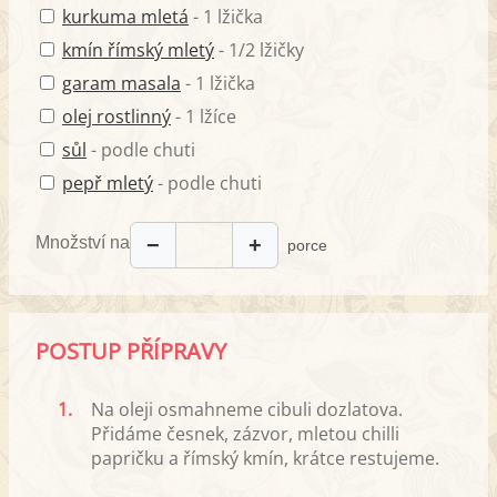
kurkuma mletá
- 1 lžička
kmín římský mletý
- 1/2 lžičky
garam masala
- 1 lžička
olej rostlinný
- 1 lžíce
sůl
- podle chuti
pepř mletý
- podle chuti
Množství na
−
+
porce
POSTUP PŘÍPRAVY
1.
Na oleji osmahneme cibuli dozlatova.
Přidáme česnek, zázvor, mletou chilli
papričku a římský kmín, krátce restujeme.