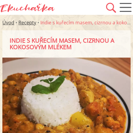
Úvod
•
Recepty
•
Indie s kuřecím masem, cizrnou a kokosovým mlékem
INDIE S KUŘECÍM MASEM, CIZRNOU A
KOKOSOVÝM MLÉKEM