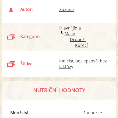
Autor:
Zuzana
Hlavní jídla
Maso
Kategorie:
Drůbeží
Kuřecí
indická
bezlepkové
bez
Štítky:
laktózy
NUTRIČNÍ HODNOTY
Množství
1 × porce